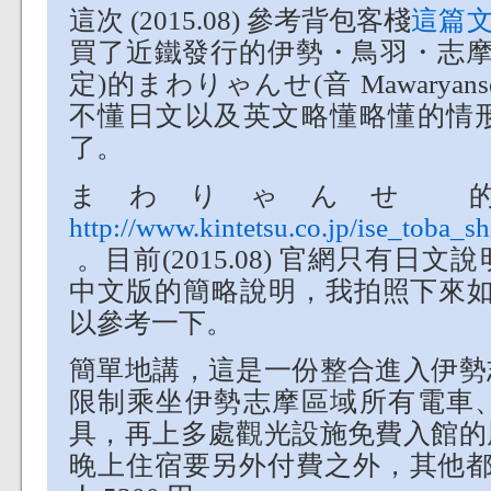
這次 (2015.08) 參考背包客棧
這篇
買了近鐵發行的伊勢・鳥羽・志摩
定)的まわりゃんせ(音 Mawaryan
不懂日文以及英文略懂略懂的情
了。
まわりゃんせ 
http://www.kintetsu.co.jp/ise_toba_
。目前(2015.08) 官網只有日
中文版的簡略說明，我拍照下來
以參考一下。
簡單地講，這是一份整合進入伊勢
限制乘坐伊勢志摩區域所有電車
具，再上多處觀光設施免費入館的
晚上住宿要另外付費之外，其他都包