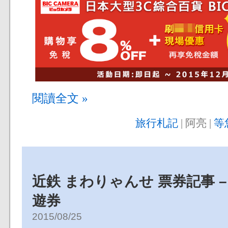
閱讀全文 »
旅行札記
| 阿亮 |
等
近鉄 まわりゃんせ 票券記事 –
遊券
2015/08/25