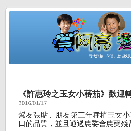
尋找興趣、學習、生活以及工
《許惠玲之玉女小蕃茄》歡迎
2016/01/17
幫友張貼。朋友第三年種植玉女小
口的品質，並且通過農委會農藥殘