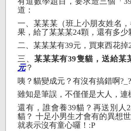
有道數學題目，要求造三個「39
道：
一、某某某（班上小朋友姓名，
果，給了某某某24顆，還有多少
二、某某某有39元，買東西花掉
三、
某某某有39隻貓，送給某
元
？
咦？貓變成元？有沒有搞錯啊?_
雖知是筆誤，不僅僅是大人，連
還有，誰會養39貓？再送別人2
貓？ 十足小男生才會有的異想
就表示沒有童心囉！:P