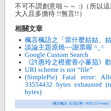
不可不謂創意啦～～ :)（所以
大人且多擔待 !!無言!!）
相關文章
楓言楓語之「當什麼姑姑、姑
談論主題原燒~~謝票喔 ^_^
Google Custom Search
《許惠玲之橙蜜香小蕃茄》
URI scheme is not “file”
(SimplePie) Fatal error: A
33554432 bytes exhausted (tr
bytes)
|
楓言楓語
,
生活記事
|
RSS 2.0 Feed
|