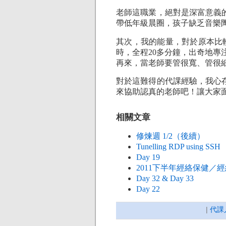
老師這職業，絕對是深富意義
帶低年級晨圈，孩子缺乏音樂陶
其次，我的能量，對於原本比
時，全程20多分鐘，出奇地專
再來，當老師要管很寬、管很
對於這難得的代課經驗，我心
來協助認真的老師吧！讓大家
相關文章
修煉週 1/2（後續）
Tunelling RDP using SSH
Day 19
2011下半年經絡保健／
Day 32 & Day 33
Day 22
|
代課