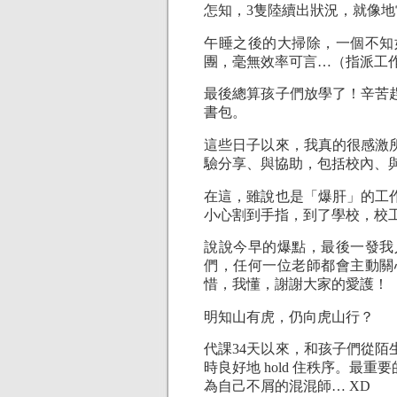
怎知，3隻陸續出狀況，就像
午睡之後的大掃除，一個不知
團，毫無效率可言…（指派工
最後總算孩子們放學了！辛苦
書包。
這些日子以來，我真的很感激
驗分享、與協助，包括校內、
在這，雖說也是「爆肝」的工
小心割到手指，到了學校，校
說說今早的爆點，最後一發我
們，任何一位老師都會主動關
惜，我懂，謝謝大家的愛護！
明知山有虎，仍向虎山行？
代課34天以來，和孩子們從
時良好地 hold 住秩序。
為自己不屑的混混師… XD