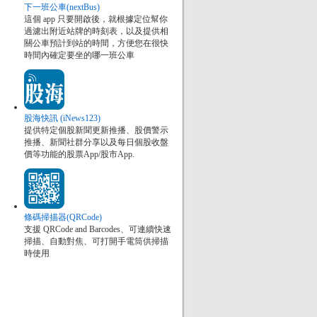
下一班公車(nextBus)
這個 app 只要開啟後，就根據定位幫你
過濾出附近站牌的時刻表，以及提供相
關公車預計到站的時間，方便您在很快
時間內確定要坐的哪一班公車
股海快訊 (iNews123)
提供特定個股新聞更新推播、股價警示
推播、新聞社群分享以及每日個股收盤
價等功能的股票App/股市App.
條碼掃描器(QRCode)
支援 QRCode and Barcodes、可連續快速
掃描、自動對焦、可打開手電筒供掃描
時使用