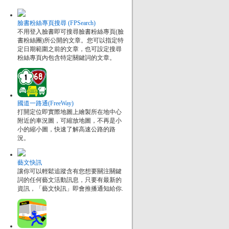
臉書粉絲專頁搜尋 (FPSearch)
不用登入臉書即可搜尋臉書粉絲專頁(臉
書粉絲團)所公開的文章。您可以指定特
定日期範圍之前的文章，也可設定搜尋
粉絲專頁內包含特定關鍵詞的文章。
國道一路通(FreeWay)
打開定位即實際地圖上繪製所在地中心
附近的車況圖，可縮放地圖，不再是小
小的縮小圖，快速了解高速公路的路
況。
藝文快訊
讓你可以輕鬆追蹤含有您想要關注關鍵
詞的任何藝文活動訊息，只要有最新的
資訊，「藝文快訊」即會推播通知給你.