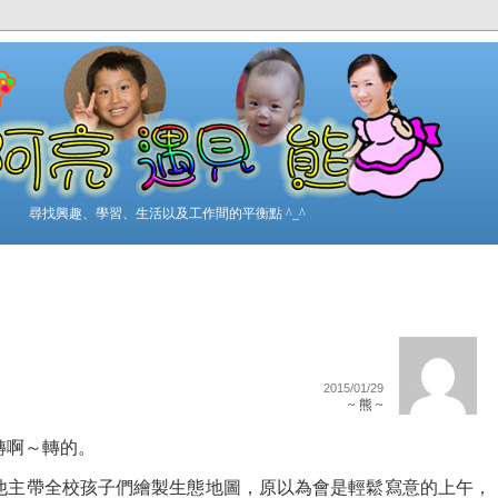
尋找興趣、學習、生活以及工作間的平衡點 ^_^
2015/01/29
~ 熊 ~
螺，轉啊～轉的。
他主帶全校孩子們繪製生態地圖，原以為會是輕鬆寫意的上午，