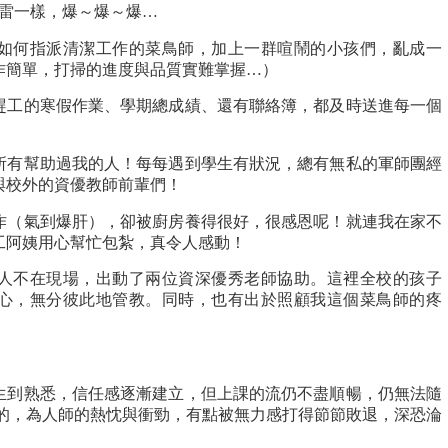
地雷一樣，爆～爆～爆…
如何指派清潔工作的菜鳥師，加上一群喧鬧的小孩們，亂成一
作簡單，打掃的進度與品質實難掌握…）
趕工的寒假作業、學期總成績、還有聯絡簿，都及時送進每一個
所有幫助過我的人！每每遇到學生有狀況，總有無私的軍師團經
與校外的資優教師前輩們！
作（氣到爆肝），卻被廚房養得很好，很感恩呢！就連我在家不
工阿姨用心幫忙包紮，真令人感動！
人不在現場，出動了兩位資深優秀老師協助。這裡全校的孩子
心，無分彼此地管教。同時，也有出於照顧我這個菜鳥師的疼
陌生到熟悉，信任感逐漸建立，但上課的流仍不盡順暢，仍無法隨
最重要的，為人師的熱忱與衝勁，有點被無力感打得節節敗退，深恐淪