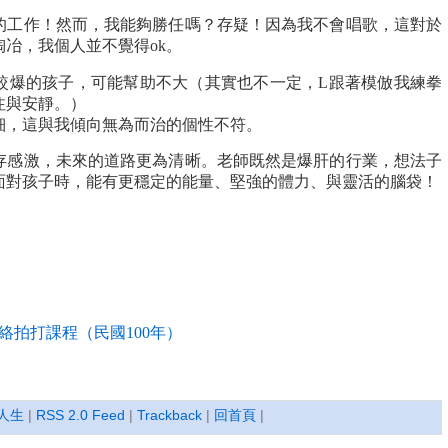
的工作！然而，我能夠勝任嗎？存疑！因為我不會唱歌，這對於
冶，我個人並不覺得ok。
較爆的孩子，可能幫助不大（其實也不一定，L跟著模倣我練拳
注與安靜。）
細，這與我傾向無為而治的個性不符。
存感激，未來的道路更為清晰。老師既然是爆肝的行業，想法子
面對孩子時，能有更穩定的能量、堅強的體力、與靈活的腦袋！
經絡拍打課程（民國100年）
人生
|
RSS 2.0 Feed
|
Trackback
|
回首頁
|