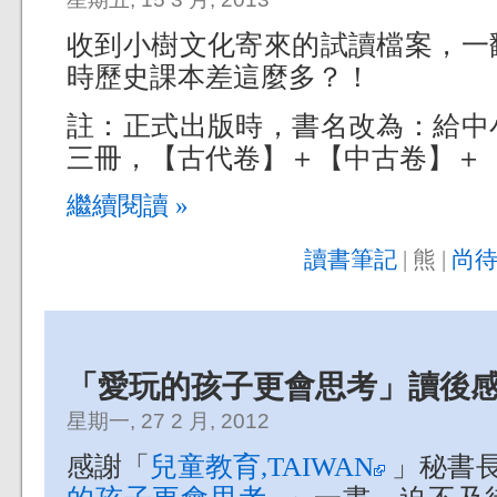
收到小樹文化寄來的試讀檔案，一
時歷史課本差這麼多？！
註：正式出版時，書名改為：給中
三冊，【古代卷】＋【中古卷】＋
繼續閱讀 »
讀書筆記
| 熊 |
尚待
「愛玩的孩子更會思考」讀後
星期一, 27 2 月, 2012
感謝「
兒童教育,TAIWAN
」秘書