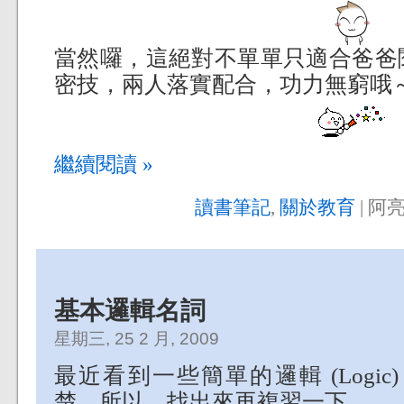
當然囉，這絕對不單單只適合爸爸
密技，兩人落實配合，功力無窮哦
繼續閱讀 »
讀書筆記
,
關於教育
| 阿亮
基本邏輯名詞
星期三, 25 2 月, 2009
最近看到一些簡單的邏輯 (Logi
楚，所以，找出來再複習一下。