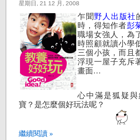
星期日, 21 12 月, 2008
乍聞
野人出版社
時，得知作者
彭
職場女強人，為
時照顧就讀小學
三個小孩，而且
浮現一屋子充斥
畫面…
心中滿是狐疑與
寶？是怎麼個好玩法呢？
繼續閱讀 »