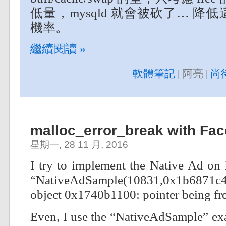
低量，mysqld 就會被砍了… 
機率。
繼續閱讀 »
軟體筆記
| 阿亮 |
尚
malloc_error_break with Fa
星期一, 28 11 月, 2016
I try to implement the Native Ad on 
“NativeAdSample(10831,0x1b6871c4
object 0x1740b1100: pointer being fre
Even, I use the “NativeAdSample” exa