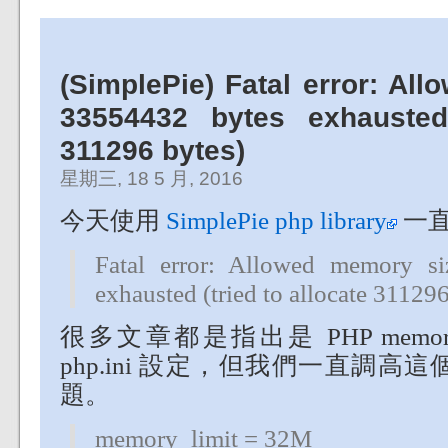
(SimplePie) Fatal error: Al
33554432 bytes exhausted 
311296 bytes)
星期三, 18 5 月, 2016
今天使用
SimplePie php library
一直
Fatal error: Allowed memory s
exhausted (tried to allocate 311296
很多文章都是指出是 PHP memo
php.ini 設定，但我們一直調
題。
memory_limit = 32M