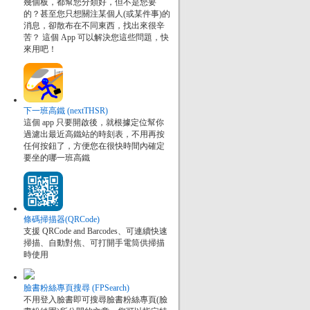
幾個板，都幫您分類好，但不是您要
的？甚至您只想關注某個人(或某件事)的
消息，卻散布在不同東西，找出來很辛
苦？ 這個 App 可以解決您這些問題，快
來用吧！
下一班高鐵 (nextTHSR)
這個 app 只要開啟後，就根據定位幫你
過濾出最近高鐵站的時刻表，不用再按
任何按鈕了，方便您在很快時間內確定
要坐的哪一班高鐵
條碼掃描器(QRCode)
支援 QRCode and Barcodes、可連續快速
掃描、自動對焦、可打開手電筒供掃描
時使用
臉書粉絲專頁搜尋 (FPSearch)
不用登入臉書即可搜尋臉書粉絲專頁(臉