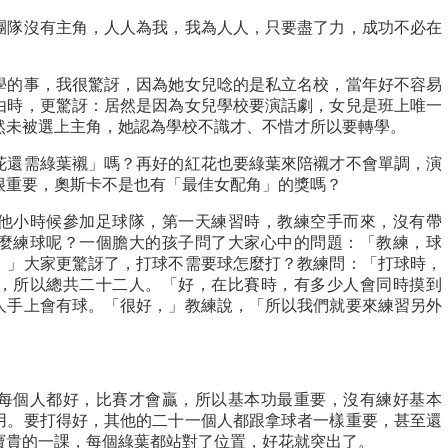
團隊沒有主角，人人為我，我為人人，只要盡了力，成功不必在
的事，我很驚訝，因為她女兒唸的是私立名校，當年好不容易
由時，更驚訝：居然是因為女兒學校要演話劇，女兒是班上唯一
然未被選上主角，她認為學校不識才、不惜才所以要轉學。
還需綠葉襯」嗎？再好的紅花也要綠葉來陪襯才不會單調，演
很重要，奧斯卡不是也有「最佳女配角」的獎嗎？
小時候參加足球隊，第一天練習時，教練空手而來，沒有帶
麼練球呢？一個膽大的孩子問了大家心中的問題：「教練，球
。」大家更驚訝了，打球不需要球怎麼打？教練問：「打球時，
，所以總共二十二人。「好，在比賽時，有多少人會同時摸到
人手上會有球。「很好，」教練說，「所以我們就要來練習另外
個人都好，比賽才會贏，所以基本功最重要，沒有練好基本
用。要打得好，其他的二十一個人都跟拿球者一樣重要，甚至還
寶貴的一課，每個綠葉都站對了位置，好花就突出了。