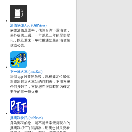
油價快訊App (OilPrices)
依據油價及匯率，估算台灣下週油價，
另外提供三週、一年以及三年的歷史變
化，以及週末下午推播通知最新油價預
估或公告。
下一班火車 (nextRail)
這個 app 只要開啟後，就根據定位幫你
過濾出最近火車站的時刻表，不用再按
任何按鈕了，方便您在很快時間內確定
要坐的哪一班火車
批踢踢快訊 (pttNews)
身為鄉民的您，是不是常常覺得現在的
批踢踢 (PTT) 閱讀器，明明您就只要看