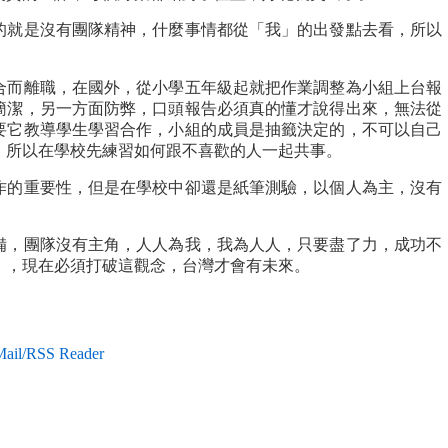
就是沒有團隊精神，什麼事情都從「我」的出發點去看，所以
而離職，在國外，從小學五年級起就把作業調整為小組上台報
簡潔，另一方面防弊，口頭報告必須真的懂才說得出來，無法從
要它教導學生學習合作，小組的成員是抽籤決定的，不可以自己
，所以在學校先練習如何跟不喜歡的人一起共事。
的重要性，但是在學校中卻還是紙筆測驗，以個人為主，沒有
，團隊沒有主角，人人為我，我為人人，只要盡了力，成功不
」，現在必須打破這觀念，台灣才會有未來。
il/RSS Reader