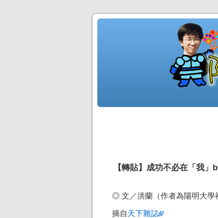
【轉貼】成功不必在「我」b
◎ 文／洪蘭（作者為陽明大學
摘自
天下雜誌