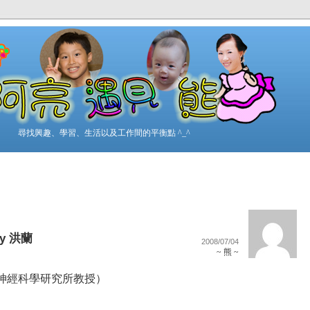
尋找興趣、學習、生活以及工作間的平衡點 ^_^
y 洪蘭
2008/07/04
~ 熊 ~
神經科學研究所教授）