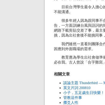
目前台灣學生最令人擔心的
不能溝通。
很多年經人因為跟同事不合
告，一方面訓練台風與語詞的
網路下載剪貼交差了事，最主
挑，因為出社會後不能挑同事
我們雖然一直看到團隊合作
因應到外面職場的需求。
教育應為學生出社會做準備
必在我。古人曾說「合字難寫
相關文章
談論主題 Thunderbird — Ma
英文片詞 200810
小子，五足歲生日快樂！
管教這件事
擲爻人性