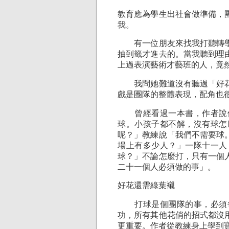
教育應為學生出社會做準備，
我。
有一位朋友來找我打聽轉學
抽到籤才進去的。當我聽到理
上過表演藝術才藝班的人，竟
我問她難道沒有聽過「好花
戲是團隊的整體表現，配角也
曾經看過一本書，作者說他
球。小孩子都不解，沒有球怎
呢？」教練說「我們不需要球
場上有多少人？」一隊十一人
球？」不論怎麼打，只有一個
二十一個人必須做的事」。
好花還需綠葉襯
打球是個團隊的事，必須每
功，所有其他花俏的招式都沒
更重要。作者從教練身上學到