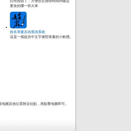
任何按鈕了，方便您在很快時間內確定
要坐的哪一班火車
姓名筆畫吉凶查詢系統
這是一個提供中文字康熙筆畫的小軟體,
尋地圖其他位置附近站點，再點擊地圖即可。