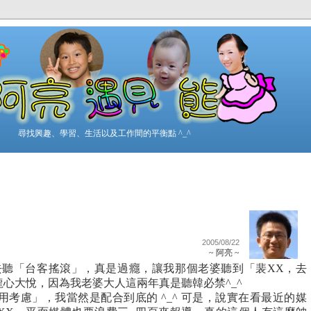
尋找興趣、學習、生活以及工作間的平衡點 ^_^
2005/08/22
~ 阿亮 ~
台北去聽「台客搖滾」，真是過癮，讓我那個老婆聽到「裴XX，去
龍心大悅，因為我老婆大人這兩年真是聽韓必禁^_^
考慮」，我當然是配合到底的 ^_^ 可是，說實在看最近的媒