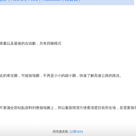
筆畫以及最後的吉凶數，共有四種模式
近的車況圖，可縮放地圖，不再是小小的縮小圖，快速了解高速公路的路況。
不塞滿全部站點資料到整個地圖上，所以畫面簡潔方便看清楚目前所在地，若需要搜
阿亮遇見熊 |
訂閱 RSS