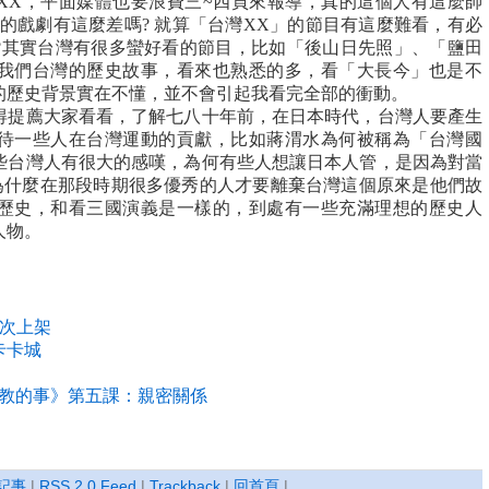
XX，平面媒體也要浪費三~四頁來報導，真的這個人有這麼帥
台灣的戲劇有這麼差嗎? 就算「台灣XX」的節目有這麼難看，有必
?其實台灣有很多蠻好看的節目，比如「後山日先照」、「鹽田
我們台灣的歷史故事，看來也熟悉的多，看「大長今」也是不
的歷史背景實在不懂，並不會引起我看完全部的衝動。
得提薦大家看看，了解七八十年前，在日本時代，台灣人要產生
待一些人在台灣運動的貢獻，比如蔣渭水為何被稱為「台灣國
些台灣人有很大的感嘆，為何有些人想讓日本人管，是因為對當
 為什麼在那段時期很多優秀的人才要離棄台灣這個原來是他們故
歷史，和看三國演義是一樣的，到處有一些充滿理想的歷史人
人物。
 首次上架
 卡卡城
教的事》第五課：親密關係
記事
|
RSS 2.0 Feed
|
Trackback
|
回首頁
|