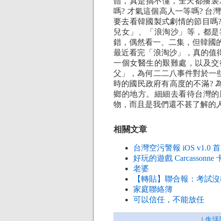
體，真是搞不懂，全天都播裴
嗎? 才氣這個高人一等嗎? 
要去看韓國製式劇情的節目嗎
兒女」、「浪淘沙」等，都是
錯，偶然看一、二集，但韓國
最近看完「浪淘沙」，真的值
一個女醫生的艱難處，以及交
父」，為何二二八事件對於一
時的國民政府有高度的不滿?
鄉的地方。細細去看待台灣的
物，而且是我們還不甚了解的
相關文章
台灣空污警報 iOS v1.0
好玩的遊戲 Carcassonne
老婆
【轉貼】聯合報：考試沒
家庭聯絡簿
可以信任，不能放任
|
生活