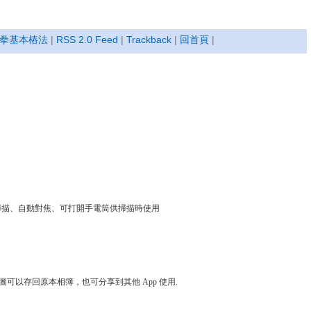
拳基本樁法
|
RSS 2.0 Feed
|
Trackback
|
回首頁
|
可連續快速掃描、自動對焦、可打開手電筒供掃描時使用
可以存回原本相簿，也可分享到其他 App 使用.