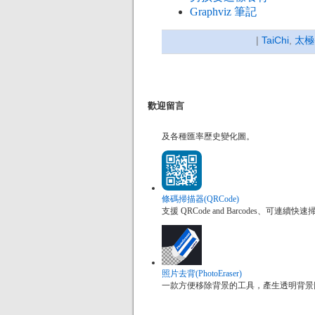
Graphviz 筆記
|
TaiChi
,
太極
歡迎留言
及各種匯率歷史變化圖。
條碼掃描器(QRCode)
支援 QRCode and Barcodes、
照片去背(PhotoEraser)
一款方便移除背景的工具，產生透明背景圖