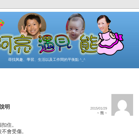
尋找興趣、學習、生活以及工作間的平衡點 ^_^
拳說明
2015/01/29
~ 熊 ~
指扣住。
較不會受傷。