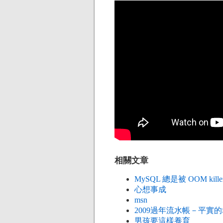
相關文章
MySQL 總是被 OOM kill
心想事成
msn
2009過年流水帳－平實
男孩要這樣養育