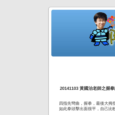
20141103 黃國治老師之握
四指先彎曲，握拳，最後大拇
如此拳頭擊出面很平，自己比