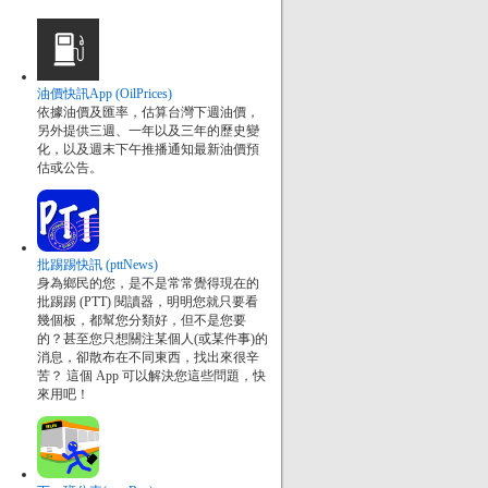
油價快訊App (OilPrices)
依據油價及匯率，估算台灣下週油價，
另外提供三週、一年以及三年的歷史變
化，以及週末下午推播通知最新油價預
估或公告。
批踢踢快訊 (pttNews)
身為鄉民的您，是不是常常覺得現在的
批踢踢 (PTT) 閱讀器，明明您就只要看
幾個板，都幫您分類好，但不是您要
的？甚至您只想關注某個人(或某件事)的
消息，卻散布在不同東西，找出來很辛
苦？ 這個 App 可以解決您這些問題，快
來用吧！