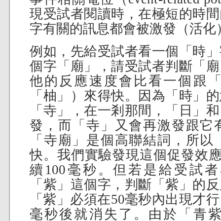
現受試者閱讀時，在極短的時間
字有關的訊息都會被激發（活化
例如，先給受試者看一個「時」
個字「廟」，請受試者判斷「廟
他的反應速度會比看一個跟
「柚」）來得快。因為「時」的
「寺」，在一剎那間，「日」和
發，而「寺」又會再激發跟它
「寺廟」是個高聯結詞，所以
快。我們實驗發現這個促發效應（pri
續100毫秒。但若是給受試
「紫」這個字，判斷「紫」的反
「紫」必須在50毫秒內出現才行
毫秒後就消失了。由於「青