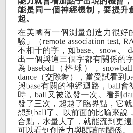
能力就會增加點子出現的機會，
能是同一個神經機制，要提升
起。
在美國有一個測量創造力很好
驗」（remote association t
不相干的字，如base、snow、 
出一個與這三個字都有關係的字。
為baseball（棒球），snowbal
dance（交際舞），當受試看到b
與base有關的神經迴路，ball
時，ball又被激發一次。看到dan
發了三次，超越了臨界點，它就
想到ball了。以前面的比喻來說，
合點，水量大了，就能流到更遠
可以看到創造力與閱讀的關係。