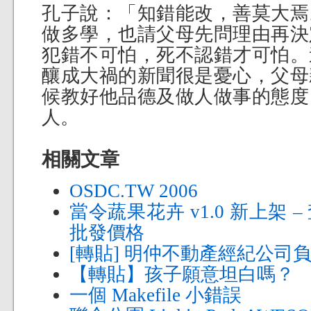
孔子說：「知錯能改，善莫大焉
做多學，也請父母先問理由再決
犯錯不可怕，死不認錯才可怕。
釀成大禍的新聞很是憂心，父母
候教好他品德及做人做事的態度
人。
相關文章
OSDC.TW 2006
當令蔬果花卉 v1.0 新上架
批發價格
[轉貼] 明仲不動產經紀公司
【轉貼】孩子願意坦白嗎？
一個 Makefile 小錯誤