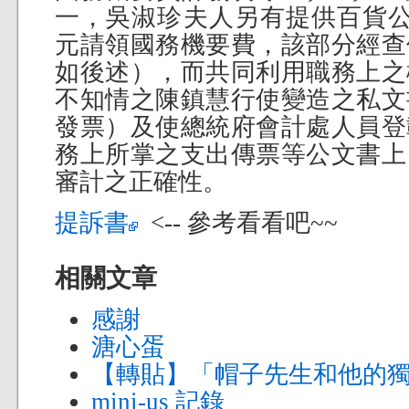
一，吳淑珍夫人另有提供百貨公司禮券
元請領國務機要費，該部分經查
如後述），而共同利用職務上之
不知情之陳鎮慧行使變造之私文
發票）及使總統府會計處人員登
務上所掌之支出傳票等公文書上
審計之正確性。
提訴書
<-- 參考看看吧~~
相關文章
感謝
溏心蛋
【轉貼】「帽子先生和他的
mini-us 記錄