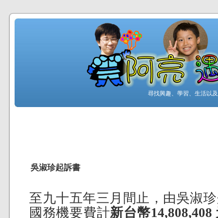
尋找興趣、學習、生活以及工
吳淑珍起訴書
至九十五年三月間止，由吳淑珍
國務機要費計
新台幣14,808,408