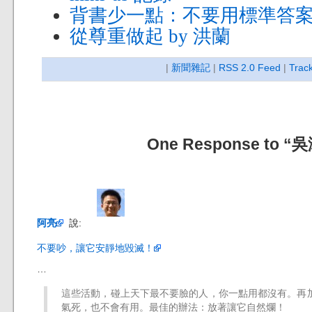
背書少一點：不要用標準答
從尊重做起 by 洪蘭
|
新聞雜記
|
RSS 2.0 Feed
|
Trac
One Response to
阿亮
說:
不要吵，讓它安靜地毀滅！
…
這些活動，碰上天下最不要臉的人，你一點用都沒有。再
氣死，也不會有用。最佳的辦法：放著讓它自然爛！