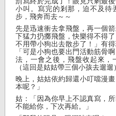
罰寫終於完成了！眼見只剩最後
小叫。寫完的剎那，迫不及待
步，飛奔而去～～
先是迅速衝去拿飛盤，再一個箭
下猛力扔擲飛盤，快樂得不得了
不用帶小狗出去散步了！」有得
「可是小狗也要出門活動筋骨啊
法，一會之後，飛盤收起來，
（這回是姑姑帶三個小孩去遛遛
晚上，姑姑依約歸還小叮噹漫畫
本呢？」
姑：「因為你早上不認真寫，所
不能給你，下次再給。」