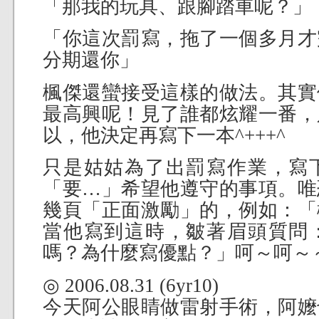
「那我的玩具、跟腳踏車呢？」
「你這次罰寫，拖了一個多月才
分期還你」
楓傑還蠻接受這樣的做法。其實
最高興呢！見了誰都炫耀一番，
以，他決定再寫下一本^+++^
只是姑姑為了出罰寫作業，寫
「要…」希望他遵守的事項。唯
幾頁「正面激勵」的，例如：「
當他寫到這時，皺著眉頭質問
嗎？為什麼寫優點？」呵～呵～
◎ 2006.08.31 (6yr10)
今天阿公眼睛做雷射手術，阿嬤