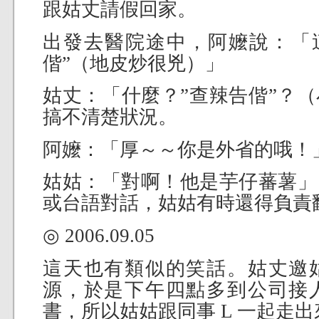
跟姑丈請假回家。
出發去醫院途中，阿嬤說：「這
偕”（地皮炒很兇）」
姑丈：「什麼？”查辣告偕”？
搞不清楚狀況。
阿嬤：「厚～～你是外省的哦！
姑姑：「對啊！他是芋仔蕃薯」
或台語對話，姑姑有時還得負責翻譯
◎ 2006.09.05
這天也有類似的笑話。姑丈邀
源，於是下午四點多到公司接
書，所以姑姑跟同事 L 一起走出