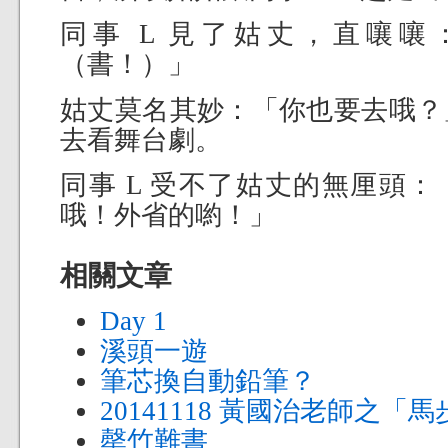
同事 L 見了姑丈，直嚷嚷
（書！）」
姑丈莫名其妙：「你也要去哦？」
去看舞台劇。
同事 L 受不了姑丈的無厘頭
哦！外省的喲！」
相關文章
Day 1
溪頭一遊
筆芯換自動鉛筆？
20141118 黃國治老師之「
罄竹難書