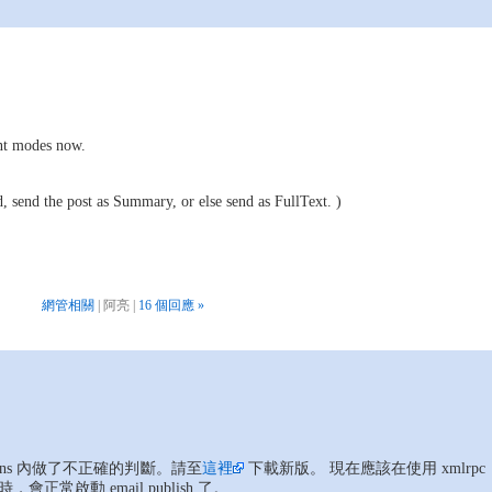
ent modes now.
 send the post as Summary, or else send as FullText. )
網管相關
| 阿亮 |
16 個回應 »
gins 內做了不正確的判斷。請至
這裡
下載新版。 現在應該在使用 xmlrpc
g) 時，會正常啟動 email publish 了。