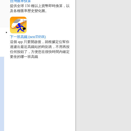
台灣匯率快算
提供全球 150 種以上貨幣即時換算，以
及各種匯率歷史變化圖。
下一班高鐵 (nextTHSR)
這個 app 只要開啟後，就根據定位幫你
過濾出最近高鐵站的時刻表，不用再按
任何按鈕了，方便您在很快時間內確定
要坐的哪一班高鐵