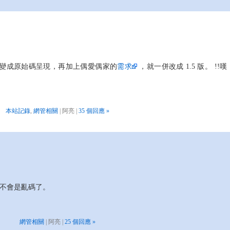
成發布會變成原始碼呈現，再加上偶愛偶家的
需求
，就一併改成 1.5 版。 !!嘆
本站記錄
,
網管相關
| 阿亮 |
35 個回應 »
不會是亂碼了。
網管相關
| 阿亮 |
25 個回應 »