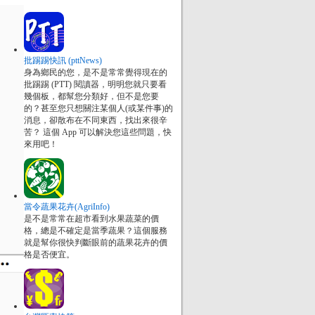
批踢踢快訊 (pttNews)
身為鄉民的您，是不是常常覺得現在的
批踢踢 (PTT) 閱讀器，明明您就只要看
幾個板，都幫您分類好，但不是您要
的？甚至您只想關注某個人(或某件事)的
消息，卻散布在不同東西，找出來很辛
苦？ 這個 App 可以解決您這些問題，快
來用吧！
當令蔬果花卉(AgriInfo)
是不是常常在超市看到水果蔬菜的價
格，總是不確定是當季蔬果？這個服務
就是幫你很快判斷眼前的蔬果花卉的價
格是否便宜。