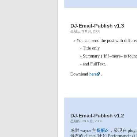
DJ-Email-Publish v1.3
星期三, 9 8 月, 2006
You can send the post with differ
Title only.
Summary ( If !–more– is found,
and FullText.
Download
here
.
DJ-Email-Publish v1.2
星期四, 29 6 月, 2006
感謝 wayne 的
提醒
，發現在 plu
發布的 clients (比如 Performancin