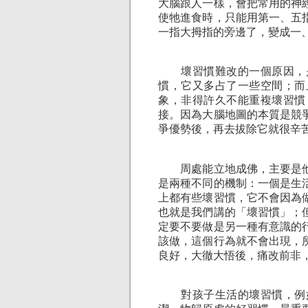
大腦跟人一樣，會把常用的神
使牠進食時，只能用第一、五
一指大拇指的旁邊了，變成一
壞習慣難改的一個原因，是
慣，它又多占了一些空間；而
象，非得許久不能重複壞習慣
接。因為大腦地圖的本質是競
爭優勢後，再去拔除它就很辛
周處能立地成佛，主要是他
是兩種不同的機制：一個是生
上都有些壞習慣，它不會因為
也就是我們講的「壞習慣」；
定要不要做是另一種有意識的
該做，這個行為就不會出現，
良好，大徹大悟後，痛改前非
對孩子生活的壞習慣，例如