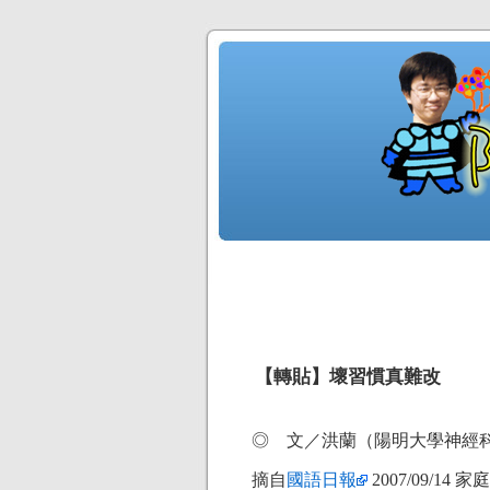
【轉貼】壞習慣真難改
◎ 文／洪蘭（陽明大學神經
摘自
國語日報
2007/09/14 家