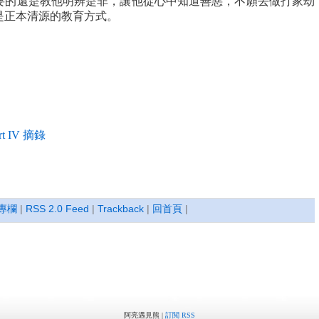
要的還是教他明辨是非，讓他從心中知道善惡，不願去做打家劫
是正本清源的教育方式。
 IV 摘錄
專欄
|
RSS 2.0 Feed
|
Trackback
|
回首頁
|
阿亮遇見熊 |
訂閱 RSS