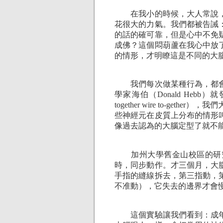
在我小的時候，大人常說，
花很大的力氣。我們都被告誡
的話的確可靠，但是心中不免
成佛？這個悶葫蘆在我心中放
的情形，才明瞭這是不同的大
我們每次做某種行為，都會
學家海伯（Donald Hebb）就
together wire to-g
些神經元在皮質上分布的情形
像過去認為的大腦定型了就不
加州大學舊金山校區的研究
時，同步動作。才三個月，大
手指的縫線拆去，第三指動，
不准動），它失去的邊界才會
這個實驗讓我們看到：成年