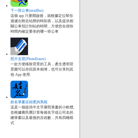
下一班公車(nextBus)
這個 app 只要開啟後，就根據定位幫你
過濾出附近站牌的時刻表，以及提供相
關公車預計到站的時間，方便您在很快
時間內確定要坐的哪一班公車
照片去背(PhotoEraser)
一款方便移除背景的工具，產生透明背
景圖可以存回原本相簿，也可分享到其
他 App 使用.
姓名筆畫吉凶查詢系統
這是一個提供中文字康熙筆畫的小軟體,
並根據農民曆計算每個名字或公司名的
總筆畫以及最後的吉凶數，共有四種模
式