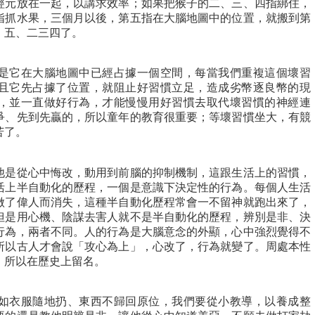
經元放在一起，以講求效率；如果把猴子的二、三、四指綁住，
指抓水果，三個月以後，第五指在大腦地圖中的位置，就搬到第
、五、二三四了。
它在大腦地圖中已經占據一個空間，每當我們重複這個壞習
且它先占據了位置，就阻止好習慣立足，造成劣幣逐良幣的現
，並一直做好行為，才能慢慢用好習慣去取代壞習慣的神經連
爭、先到先贏的，所以童年的教育很重要；等壞習慣坐大，有競
苦了。
是從心中悔改，動用到前腦的抑制機制，這跟生活上的習慣，
活上半自動化的歷程，一個是意識下決定性的行為。每個人生活
做了偉人而消失，這種半自動化歷程常會一不留神就跑出來了，
但是用心機、陰謀去害人就不是半自動化的歷程，辨別是非、決
行為，兩者不同。人的行為是大腦意念的外顯，心中強烈覺得不
所以古人才會說「攻心為上」，心改了，行為就變了。周處本性
，所以在歷史上留名。
衣服隨地扔、東西不歸回原位，我們要從小教導，以養成整