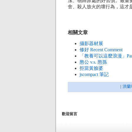
潔、物歸原處的好習慣。最重
舍、殺人放火的壞行為，這才
相關文章
攝影器材展
修好 Recent Comment
「教養可以這麼浪漫」Part
憨公 v.s. 憨孫
拒當黃臉婆
jscompact 筆記
|
洪蘭
歡迎留言