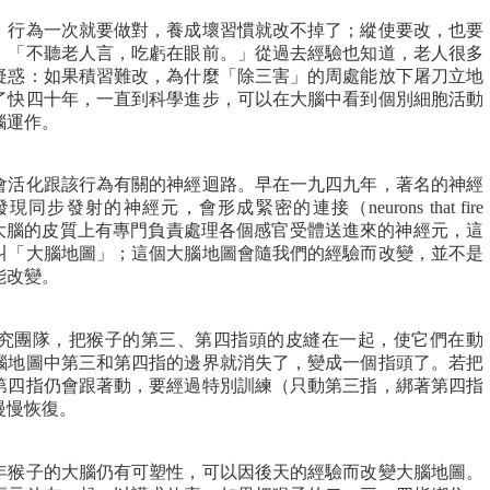
行為一次就要做對，養成壞習慣就改不掉了；縱使要改，也要
：「不聽老人言，吃虧在眼前。」從過去經驗也知道，老人很多
疑惑：如果積習難改，為什麼「除三害」的周處能放下屠刀立地
了快四十年，一直到科學進步，可以在大腦中看到個別細胞活動
腦運作。
活化跟該行為有關的神經迴路。早在一九四九年，著名的神經
發現同步發射的神經元，會形成緊密的連接（neurons that fire
ether），我們大腦的皮質上有專門負責處理各個感官受體送進來的神經元，這
叫「大腦地圖」；這個大腦地圖會隨我們的經驗而改變，並不是
能改變。
團隊，把猴子的第三、第四指頭的皮縫在一起，使它們在動
腦地圖中第三和第四指的邊界就消失了，變成一個指頭了。若把
第四指仍會跟著動，要經過特別訓練（只動第三指，綁著第四指
慢慢恢復。
猴子的大腦仍有可塑性，可以因後天的經驗而改變大腦地圖。