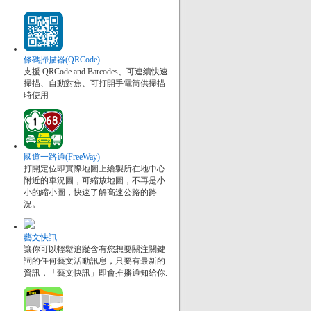
條碼掃描器(QRCode)
支援 QRCode and Barcodes、可連續快速
掃描、自動對焦、可打開手電筒供掃描
時使用
國道一路通(FreeWay)
打開定位即實際地圖上繪製所在地中心
附近的車況圖，可縮放地圖，不再是小
小的縮小圖，快速了解高速公路的路
況。
藝文快訊
讓你可以輕鬆追蹤含有您想要關注關鍵
詞的任何藝文活動訊息，只要有最新的
資訊，「藝文快訊」即會推播通知給你.