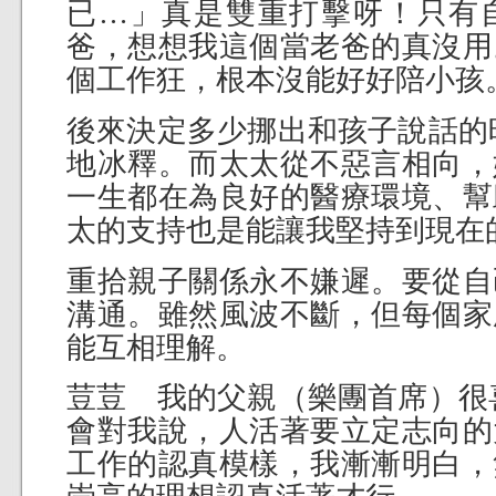
已…」真是雙重打擊呀！只有
爸，想想我這個當老爸的真沒用
個工作狂，根本沒能好好陪小孩
後來決定多少挪出和孩子說話的
地冰釋。而太太從不惡言相向，
一生都在為良好的醫療環境、幫
太的支持也是能讓我堅持到現在
重拾親子關係永不嫌遲。要從自
溝通。雖然風波不斷，但每個家
能互相理解。
荳荳 我的父親（樂團首席）很
會對我說，人活著要立定志向的
工作的認真模樣，我漸漸明白，