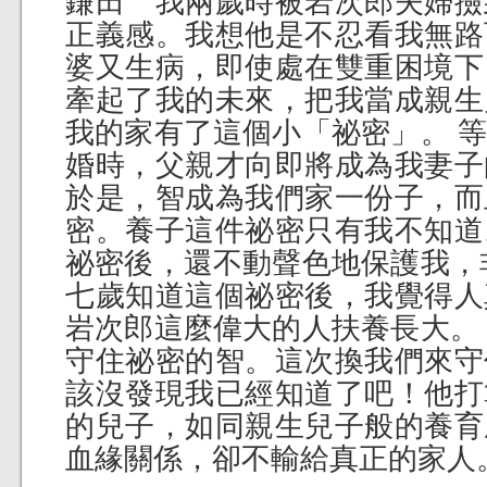
鎌田 我兩歲時被岩次郎夫婦撿
正義感。我想他是不忍看我無路
婆又生病，即使處在雙重困境下
牽起了我的未來，把我當成親生
我的家有了這個小「祕密」。 
婚時，父親才向即將成為我妻子
於是，智成為我們家一份子，而
密。養子這件祕密只有我不知道
祕密後，還不動聲色地保護我，
七歲知道這個祕密後，我覺得人
岩次郎這麼偉大的人扶養長大。
守住祕密的智。這次換我們來守
該沒發現我已經知道了吧！他打
的兒子，如同親生兒子般的養育
血緣關係，卻不輸給真正的家人