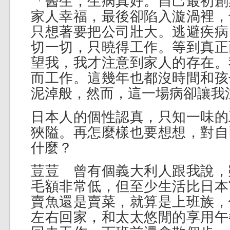
「醫生，生病真好。自己最初創
家人幸福，最後卻陷入漩渦裡，
只想著要把公司壯大。逃避疾病
切一切，只曉得工作。等到真正
望我，我才注意到家人的存在。
而工作。這幾年也都沒時間和孩
泥淖般，然而，這一場病卻讓我
日本人的個性認真，只知一味的
狹隘。再怎麼樣也要想想，對自
什麼？
荳荳 曾有個義大利人跟我說，
毛額非常低，但至少生活比日本
賣魚還是賣菜，就算是上班族，
左右回家，和太太悠閒的享用午