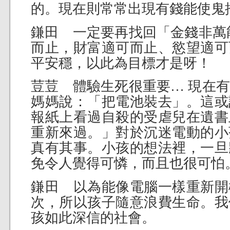
的。現在則常常出現有錢能使鬼
鎌田 一定要再找回「金錢非萬
而止，財富適可而止、慾望適可
平安穩，以此為目標才是呀！
荳荳 體驗生死很重要… 現在
媽媽說：「把電池裝去」。這或
報紙上看過自殺的受虐兒在遺書
重新來過。」對於沉迷電動的小
真有其事。小孩的想法裡，一旦
免令人覺得可憐，而且也很可怕
鎌田 以為能像電腦一樣重新開
次，所以孩子隨意浪費生命。我
孩如此深信的社會。