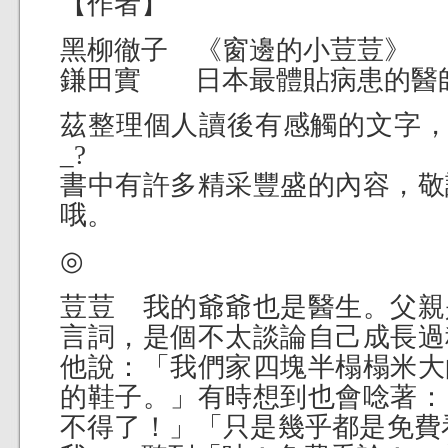
【作者】
黑柳徹子 《窗邊的小荳荳》
鎌田實 日本最體貼病患的醫
茲整理個人讀後有感觸的文字，
_?
書中有許多精采豐盛的內容，敬
哦。
◎
荳荳 我的爺爺也是醫生。父親
言詞，是個不太談論自己成長過
他說：「我們家四塊半榻榻米大
的鞋子。」有時想到也會唸著：
不得了！」「只是幾乎都是免費