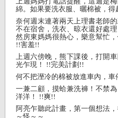
上週媽媽打電話提醒，這週是梅
綿。如果要洗衣服、曬棉被，得
奈何週末連著兩天上理書老師的
不在宿舍，洗衣、晾衣還好處理
然房東媽媽很熱心，樂意幫忙，
!!害羞!!
上週六傍晚，熊下課後，打開車
光乍現！ !!完美計劃!!
何不把溼冷的棉被放進車內，車
一兼二顧，摸蛤兼洗褲！不禁為
洋洋！ !!爽!!
阿亮乍聽此計畫，第一個想法，
～怪～～