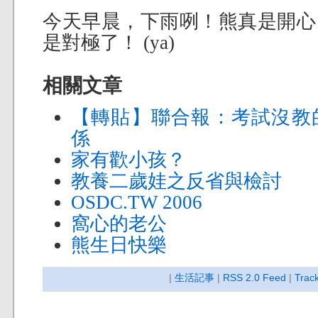
今天早晨，下雨咧！熊真是開心
是對極了！ (ya)
相關文章
【轉貼】聯合報：考試沒教
係
家有歡小孩？
教養二歲娃之反省與檢討
OSDC.TW 2006
窩心的老公
熊生日快樂
|
生活記事
|
RSS 2.0 Feed
|
Trac