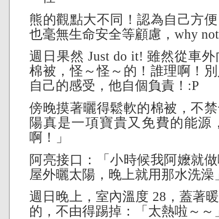
熊的觀點大不同！認為自己方便
也毫無生命安全等顧慮，why not
週日果然 Just do it! 雖
棉被，怪～怪～的！誰理啊！別
自己的感受，他自個負責！:P
傍晚摸著曬得鬆軟的棉被，不禁
陽真是一項寶貴又免費的能源
啊！」
阿亮接口：「小時候我阿嬤就做
屋外曬太陽，晚上就用那水洗澡
週日晚上，室內溫度 28，蓋著
的，不由得踢掉：「太熱啦～～」