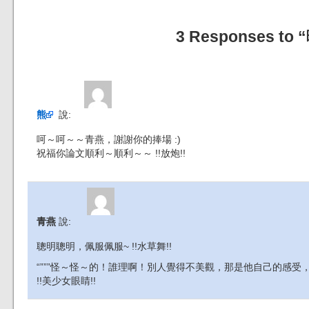
3 Responses to
熊
說:
呵～呵～～青燕，謝謝你的捧場 :)
祝福你論文順利～順利～～ !!放炮!!
青燕
說:
聰明聰明，佩服佩服~ !!水草舞!!
“”””怪～怪～的！誰理啊！別人覺得不美觀，那是他自己的感受，
!!美少女眼睛!!