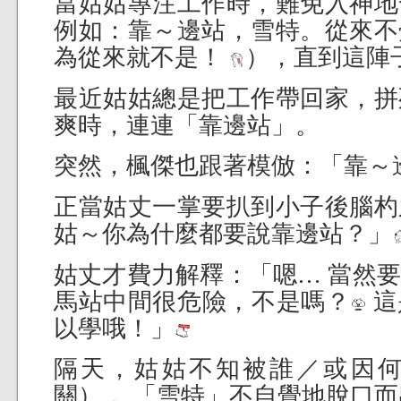
當姑姑專注工作時，難免入神地
例如：靠～邊站，雪特。從來不
為從來就不是！
），直到這陣
最近姑姑總是把工作帶回家，拼
爽時，連連「靠邊站」。
突然，楓傑也跟著模倣：「靠～
正當姑丈一掌要扒到小子後腦杓
姑～你為什麼都要說靠邊站？」
姑丈才費力解釋：「嗯… 當然
馬站中間很危險，不是嗎？
這
以學哦！」
隔天，姑姑不知被誰／或因
關）， 「雪特」不自覺地脫口而