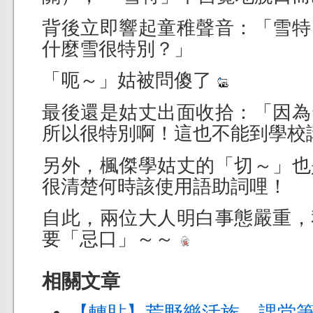
背後立即響起童稚聲音：「雪特
什麼雪很特別？」
「呃～」姑被問傻了
最後還是姑丈出面收拾：「因為
所以很特別啊！這也不能到學校
另外，楓傑學姑丈的「切～」也
很清楚何時該使用語助詞哩！
自此，兩位大人明白事態嚴重，
要「忌口」～～
相關文章
【轉貼】荒野樂活族 課堂