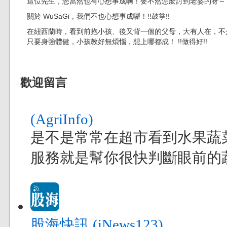
這位先生，您當然也有心想事成啊！要不然怎麼討到老婆的呀～～～
關於 WuSaGi，我們不也心想事成囉！!!鼓掌!!
在紐西蘭時，看到前抱小孩、後又背一個的父母，大有人在，不
只要身強體健，小孩教好無煩惱，想上哪都成！ !!做得好!!
歡迎留言
(AgriInfo)
是不是常常在超市看到水果蔬
服務就是幫你很快判斷眼前的
股海快訊 (iNews123)