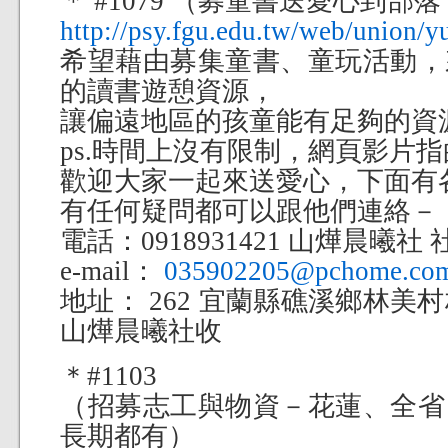
＊ #1079 （募童書送愛心到
http://psy.fgu.edu.tw/web/union/y
希望藉由募集童書、童玩活動，
的讀書遊憩資源，
讓偏遠地區的孩童能有足夠的資
ps.時間上沒有限制，網頁影片指
歡迎大家一起來送愛心，下面有
有任何疑問都可以跟他們連絡－
電話：0918931421 山燁晨曦社
e-mail：
035902205@pchome.co
地址： 262 宜蘭縣礁溪鄉林美村
山燁晨曦社收
＊#1103
（招募志工與物資－花蓮、全省
長期都有）