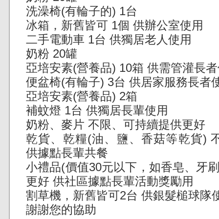
洗澡椅(有輪子的) 1台
冰箱，新舊皆可 1個 供辦公室使用
二手電動車 1台 供獨居老人使用
奶粉 20罐
亞培安素(營養品) 10箱 供需管灌長
便盆椅(有輪子) 3台 供居家服務長者
亞培安素(營養品) 2箱
補蚊燈 1台 供獨居長輩使用
奶粉、麥片 不限、可持續提供更好
乾貨、乾糧(油、鹽、香菇等乾貨)
供據點長輩共餐
小禮品(價值30元以下，如香皂、牙刷
更好 供社區據點長輩活動獎勵用
割草機，新舊皆可2台 供銀髮槌球隊
謝謝您的協助