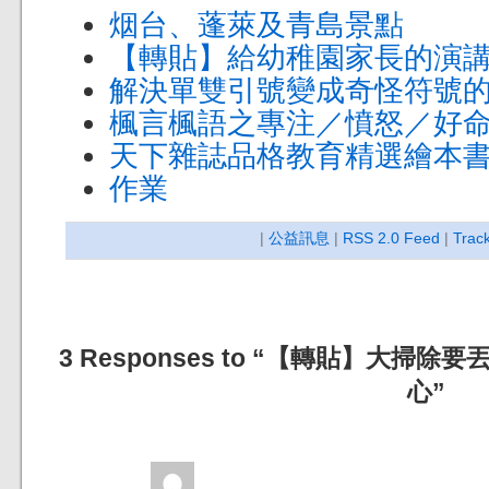
烟台、蓬萊及青島景點
【轉貼】給幼稚園家長的演講稿
解決單雙引號變成奇怪符號
楓言楓語之專注／憤怒／好
天下雜誌品格教育精選繪本
作業
|
公益訊息
|
RSS 2.0 Feed
|
Trac
3 Responses to “【轉貼】大
心”