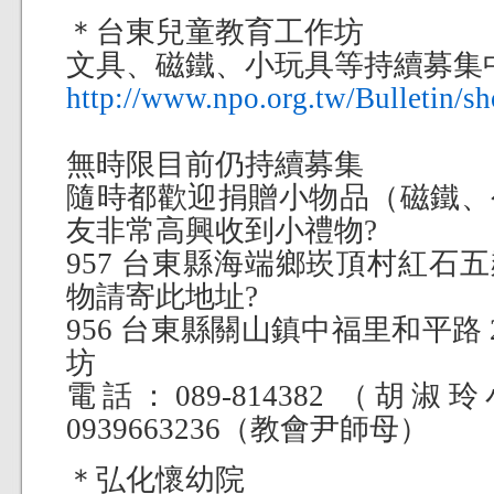
＊台東兒童教育工作坊
文具、磁鐵、小玩具等持續募集
http://www.npo.org.tw/Bulletin/
無時限目前仍持續募集
隨時都歡迎捐贈小物品（磁鐵、
友非常高興收到小禮物?
957 台東縣海端鄉崁頂村紅石五鄰
物請寄此地址?
956 台東縣關山鎮中福里和平路 
坊
電話：089-814382 （胡淑玲小
0939663236（教會尹師母）
＊弘化懷幼院