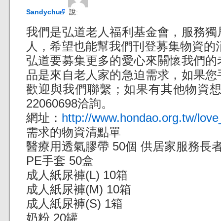
Sandychu
說:
我們是弘道老人福利基金會，服務獨
人，希望也能幫我們刊登募集物資的
弘道要募集更多的愛心來關懷我們的
品是來自老人家的急迫需求，如果您
歡迎與我們聯繫；如果有其他物資想
22060698洽詢。
網址：
http://www.hondao.org.tw/lov
需求的物資清點單
醫療用透氣膠帶 50個 供居家服務長
PE手套 50盒
成人紙尿褲(L) 10箱
成人紙尿褲(M) 10箱
成人紙尿褲(S) 1箱
奶粉 20罐