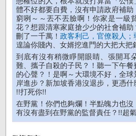
戀權位的人，根本就沒打算當「公僕
體不好都要自費，沒有申請政府補助
窮咧～～丟不丟臉啊！你家是一級
花？想跟清寒家庭搶少少的社會補助
刪了一千萬！
政客利己，官僚殺人；
遑論你賤內、女婿挖進門的大把大把
到底有沒有稍微睜開眼睛、張開耳
難、攜子自殺的子民？！聽一下午餐
的心聲？！是啊～大環境不好，全球
岸進步？新加坡香港沒退步，更憑什
!!打死你!!
在野黨！你們也夠爛！半點魄力也沒
有沒有盡到在野黨的監督責任？!!超氣!