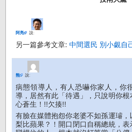
阿亮
說:
另一篇參考文章:
中間選民 別小覷自
熊
說:
病態領導人，有人恐嚇你家人，你
導，居然有此「待遇」，只說明你根
心蒼生！!!欠揍!!
有臉在媒體抱怨你老婆不如孫運璿，
梨比蘋果？！開口閉口自稱總統，表