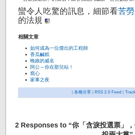
蠻令人吃驚的訊息，細節看
苦勞
的法規
相關文章
如何成為一位傑出的工程師
香瓜鹹糕
晚娘的威名
阿公～你在那兒站！
窩心
家事之夜
|
各種分享
|
RSS 2.0 Feed
|
Trac
2 Responses to “你「含淚投選
投兩大黨”