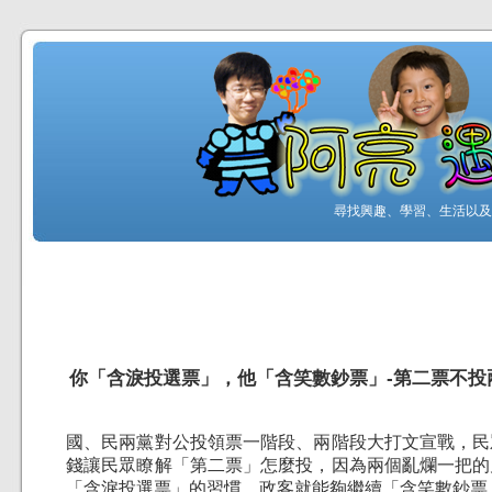
尋找興趣、學習、生活以及工
你「含淚投選票」，他「含笑數鈔票」-第二票不投
國、民兩黨對公投領票一階段、兩階段大打文宣戰，民
錢讓民眾瞭解「第二票」怎麼投，因為兩個亂爛一把的
「含淚投選票」的習慣，政客就能夠繼續「含笑數鈔票