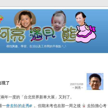
尋找興趣、學習、生活以及工作間的平衡點 ^_^
出現了
2007/12/08
~ 阿亮 ~
/06 台北世貿兩年一度的「台北世界新車大展」又到了。
唯一
會去拍的走秀
， 但期末考也在那一周之後
去拍擔心考