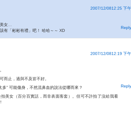
2007/12/0812:25 下
美女…
Repl
有「彬彬有禮」吧！ 哈哈～～ XD
2007/12/0812:19 下
。
可而止，過與不及皆不好。
Repl
太多” 可能傷身，不然流鼻血的說法從哪而來？
公拍美女（百分百實話，而非表面客套）。但可不許拍了沒給我看
!