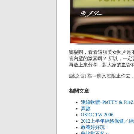
鄉親啊，看看這張美女照片是
管內壁的激素啊？ 所以，一
再放上來分享，對大家的血管
(謎之音) 靠～熊又沒阻止你
相關文章
連線軟體–PieTTY & FileZi
算數
OSDC.TW 2006
2012上半年經絡保健／
教養好好玩！
爸比對不起～