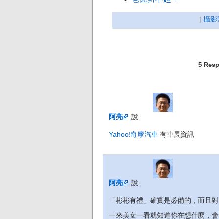
|
攝影
5 Re
阿亮
說:
Yahoo!奇摩汽車
有車展資訊
阿亮
說:
「彬彬有禮」確實是必備的，而且對
一來美女一看就知道你在想什麼，會