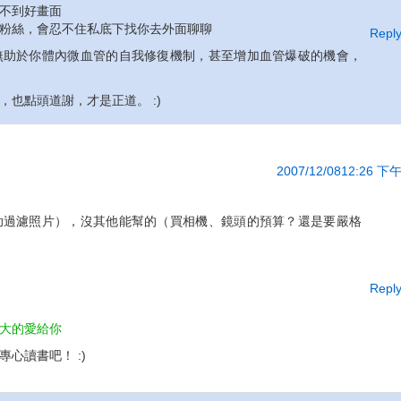
不到好畫面
粉絲，會忍不住私底下找你去外面聊聊
Repl
無助於你體內微血管的自我修復機制，甚至增加血管爆破的機會，
也點頭道謝，才是正道。 :)
2007/12/0812:26 下
助過濾照片），沒其他能幫的（買相機、鏡頭的預算？還是要嚴格
Repl
大的愛給你
心讀書吧！ :)