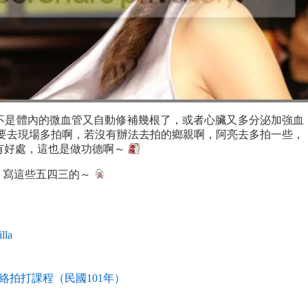
不是體內的微血管又自動修補幾根了，或者心臟又多分泌加強血
定要去現場多拍啊，若沒有辦法去拍的鄉親啊，阿亮去多拍一些，
有好處，這也是做功德啊～
去，寫這些五四三的～
lla
經絡拍打課程（民國101年）