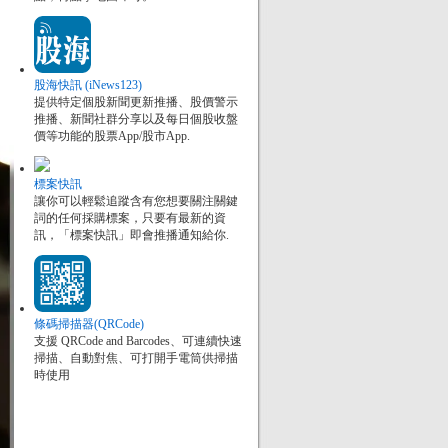
股海快訊 (iNews123)
提供特定個股新聞更新推播、股價警示
推播、新聞社群分享以及每日個股收盤
價等功能的股票App/股市App.
標案快訊
讓你可以輕鬆追蹤含有您想要關注關鍵
詞的任何採購標案，只要有最新的資
訊，「標案快訊」即會推播通知給你.
條碼掃描器(QRCode)
支援 QRCode and Barcodes、可連續快速
掃描、自動對焦、可打開手電筒供掃描
時使用