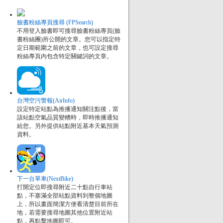
臉書粉絲專頁搜尋 (FPSearch)
不用登入臉書即可搜尋臉書粉絲專頁(臉
書粉絲團)所公開的文章。您可以指定特
定日期範圍之前的文章，也可設定搜尋
粉絲專頁內包含特定關鍵詞的文章。
台灣空污警報(AirInfo)
設定特定站點為推播通知關注點後，當
該站點空氣品質變糟時，即時推播通知
給您。另外提供站點附近基本天氣預測
資料。
下一台單車(NextBike)
打開定位即搜尋附近二十點自行車站
點，不塞滿全部站點資料到整個地圖
上，所以畫面簡潔方便看清楚目前所在
地，若需要搜尋地圖其他位置附近站
點，再點擊地圖即可。