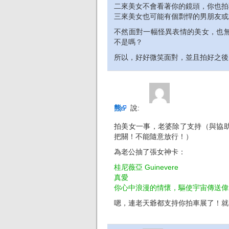
二來美女不會看著你的鏡頭，你也拍
三來美女也可能有個剽悍的男朋友或
不然面對一幅怪異表情的美女，也
不是嗎？
所以，好好微笑面對，並且拍好之後，
熊
說:
拍美女一事，老婆除了支持（與協
把關！不能隨意放行！）
為老公抽了張女神卡：
桂尼薇亞 Guinevere
真愛
你心中浪漫的情懷，驅使宇宙傳送偉
嗯，連老天爺都支持你拍車展了！就專