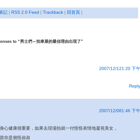
筆記
|
RSS 2.0 Feed
|
Trackback
|
回首頁
|
sponses to “男士們～拍車展的最佳理由出現了”
2007/12/121:20 下
Repl
2007/12/081:46 下
身心健康很重要，如果去現場拍就一付怪怪表情地凝視美女，
當你是個怪叔叔