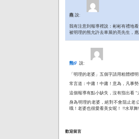
燕
說:
我有注意到報導裡說：彬彬有禮地看
被明理的熊允許去車展的亮先生，應該
熊
說:
「明理的老婆」五個字請用粗體標明
常言道：中庸！中庸！意為，凡事勢
這個報導有點小缺失，沒有指出看 “
身為明理的老婆，絕對不會阻止老
哦！老婆也很愛看美女呢！ !!水草舞!
歡迎留言