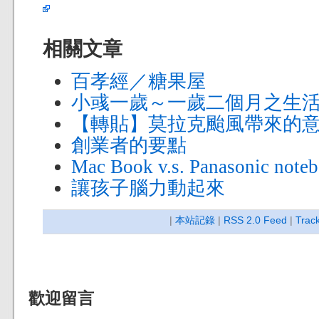
相關文章
百孝經／糖果屋
小彧一歲～一歲二個月之生
【轉貼】莫拉克颱風帶來的
創業者的要點
Mac Book v.s. Panasonic note
讓孩子腦力動起來
|
本站記錄
|
RSS 2.0 Feed
|
Trac
歡迎留言