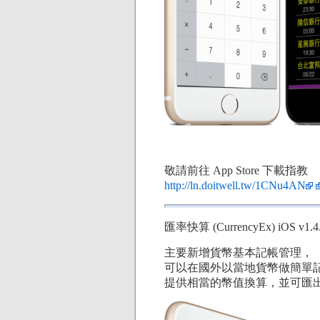
敬請前往 App Store 下載指教
http://ln.doitwell.tw/1CNu4AN
匯率快算 (CurrencyEx) iOS v
主要新增貨幣基本記帳管理，
可以在國外以當地貨幣做簡單
提供相當的幣值換算，並可匯出成