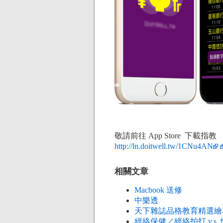
敬請前往 App Store 下載指教
http://ln.doitwell.tw/1CNu4AN
相關文章
Macbook 送修
中樂透
天下雜誌品格教育精選繪
經絡保健／經絡拍打 v.s.