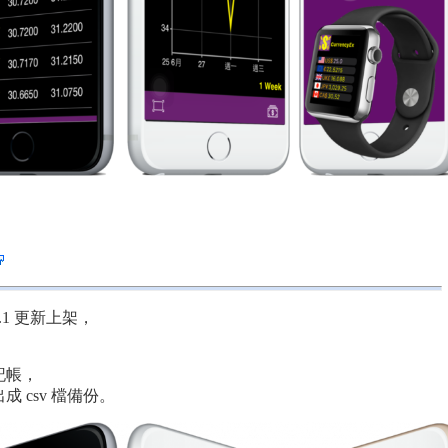
1.4.1 更新上架，
記帳，
 csv 檔備份。