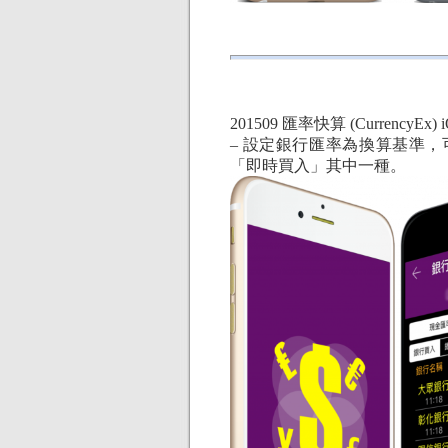
201509 匯率快算 (CurrencyEx)
– 設定銀行匯率為換算基準
「即時買入」其中一種。