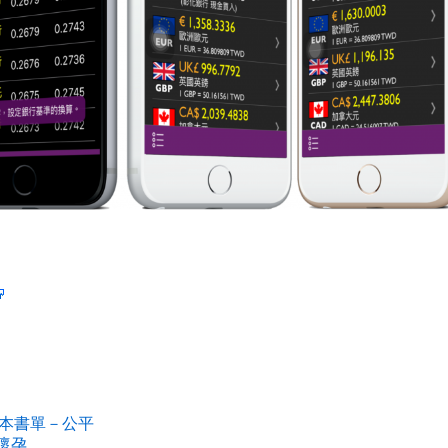
本書單－公平
 懷孕