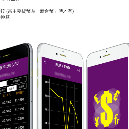
較 (當主要貨幣為「新台幣」時才有)
時換算