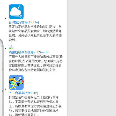
台灣空污警報(AirInfo)
設定特定站點為推播通知關注點後，當
該站點空氣品質變糟時，即時推播通知
給您。另外提供站點附近基本天氣預測
資料。
臉書粉絲專頁搜尋 (FPSearch)
不用登入臉書即可搜尋臉書粉絲專頁(臉
書粉絲團)所公開的文章。您可以指定特
定日期範圍之前的文章，也可設定搜尋
粉絲專頁內包含特定關鍵詞的文章。
下一台單車(NextBike)
打開定位即搜尋附近二十點自行車站
點，不塞滿全部站點資料到整個地圖
上，所以畫面簡潔方便看清楚目前所在
地，若需要搜尋地圖其他位置附近站
點，再點擊地圖即可。