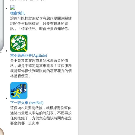
標案快訊
讓你可以輕鬆追蹤含有您想要關注關鍵
詞的任何採購標案，只要有最新的資
訊，「標案快訊」即會推播通知給你.
當令蔬果花卉(AgriInfo)
是不是常常在超市看到水果蔬菜的價
格，總是不確定是當季蔬果？這個服務
就是幫你很快判斷眼前的蔬果花卉的價
格是否便宜。
下一班火車 (nextRail)
這個 app 只要開啟後，就根據定位幫你
過濾出最近火車站的時刻表，不用再按
任何按鈕了，方便您在很快時間內確定
要坐的哪一班火車