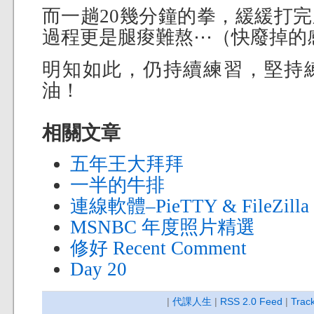
而一趟20幾分鐘的拳，緩緩打
過程更是腿痠難熬⋯（快廢掉的
明知如此，仍持續練習，堅持
油！
相關文章
五年王大拜拜
一半的牛排
連線軟體–PieTTY & FileZilla
MSNBC 年度照片精選
修好 Recent Comment
Day 20
|
代課人生
|
RSS 2.0 Feed
|
Trac