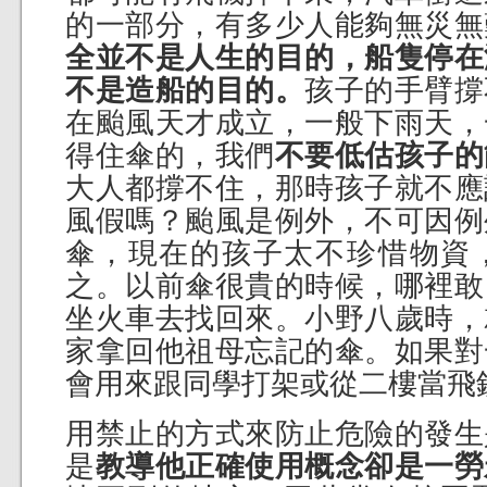
的一部分，有多少人能夠無災無
全並不是人生的目的，船隻停在
不是造船的目的。
孩子的手臂撐
在颱風天才成立，一般下雨天，
得住傘的，我們
不要低估孩子的
大人都撐不住，那時孩子就不應
風假嗎？颱風是例外，不可因例
傘，現在的孩子太不珍惜物資
之。以前傘很貴的時候，哪裡敢
坐火車去找回來。小野八歲時，
家拿回他祖母忘記的傘。如果對
會用來跟同學打架或從二樓當飛
用禁止的方式來防止危險的發生
是
教導他正確使用概念卻是一勞