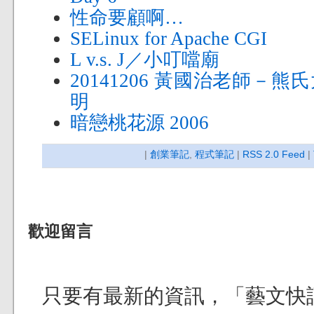
性命要顧啊…
SELinux for Apache CGI
L v.s. J／小叮噹廟
20141206 黃國治老師－
明
暗戀桃花源 2006
|
創業筆記
,
程式筆記
|
RSS 2.0 Feed
|
歡迎留言
只要有最新的資訊，「藝文快