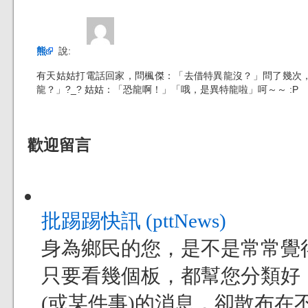
熊
說:
有天姑姑打電話回家，問楓傑：「去借特異龍沒？」問了幾次
龍？」?_? 姑姑：「恐龍啊！」「哦，是異特龍啦」呵～～ :P
歡迎留言
批踢踢快訊 (pttNews)
身為鄉民的您，是不是常常覺得現
只要看幾個板，都幫您分類好
(或某件事)的消息，卻散布在不