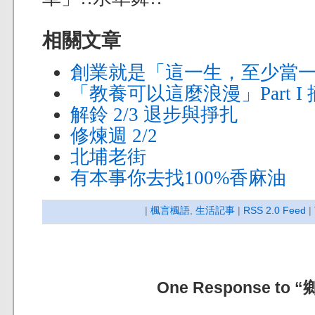
相關文章
創業就是「這一生，至少當
「教養可以這麼浪漫」Part I
解鈴 2/3 退步與掙扎
修煉週 2/2
北埔老街
有本事你去找100%香麻油
|
楓言楓語
,
生活記事
|
RSS 2.0 Feed
|
One Response to