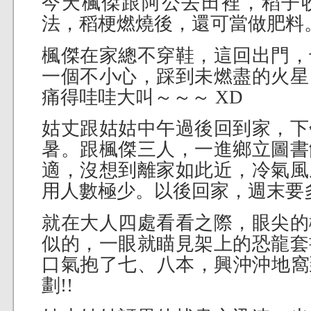
今天楓傑跟阿公去田裡，稻子
法，稻梗燃燒後，還可當做肥料
楓傑在家總不穿鞋，這回出門，
一個不小心，踩到未燃盡的火星
痛得哇哇大叫～～～ XD
姑丈跟姑姑中午過後回到家，下
暑。跟楓傑三人，一進鄉立圖書
適，沒想到離家如此近，冷氣風
用人數極少。以後回家，週末要多
就在大人四處看看之際，眼尖的
似的，一眼就瞄見架上的恐龍套
口氣抱了七、八本，興沖沖地窩到
劃!!