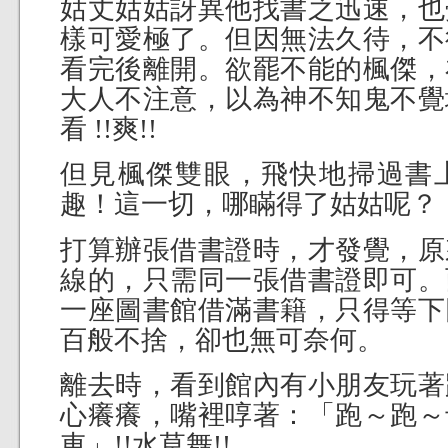
姑丈姑姑訝異他找書之迅速，也
樣可愛極了。但因無法久待，不
看完後離開。欲罷不能的楓傑，
大人不注意，以為神不知鬼不覺
看 !!爽!!
但見楓傑雙眼，飛快地掃過書
趣！這一切，哪瞞得了姑姑呢？
打算辦張借書證時，才發覺，原
線的，只需同一張借書證即可。
一座圖書館借滿書籍，只得等下
百般不捨，卻也無可奈何。
離去時，看到館內有小朋友玩著
心癢癢，嘴裡啍著：「跑～跑～
車」!!水草舞!!