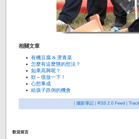
相關文章
有機豆腐 & 燙青菜
怎麼有這麼戇的想法？
如果高興呢？
欸～借放一下！
心想事成
給孩子跌倒的機會
|
攝影筆記
|
RSS 2.0 Feed
|
Trac
歡迎留言