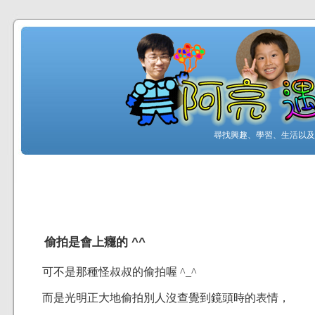
尋找興趣、學習、生活以及工
偷拍是會上癮的 ^^
可不是那種怪叔叔的偷拍喔 ^_^
而是光明正大地偷拍別人沒查覺到鏡頭時的表情，