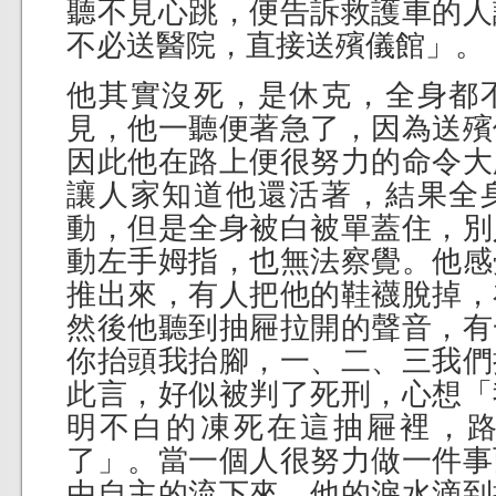
聽不見心跳，便告訴救護車的人
不必送醫院，直接送殯儀館」。
他其實沒死，是休克，全身都
見，他一聽便著急了，因為送殯
因此他在路上便很努力的命令大
讓人家知道他還活著，結果全
動，但是全身被白被單蓋住，別
動左手姆指，也無法察覺。他感
推出來，有人把他的鞋襪脫掉，
然後他聽到抽屜拉開的聲音，有
你抬頭我抬腳，一、二、三我們
此言，好似被判了死刑，心想「
明不白的凍死在這抽屜裡，
了」。當一個人很努力做一件事
由自主的流下來，他的淚水滴到