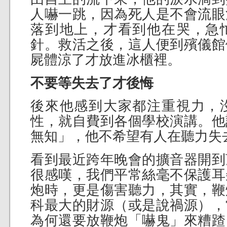
人嚇一跳，因為死人是不會流眼
落到地上，才看到他在哭，急
針。救活之後，這人便到殯儀館
屍體涼了才放進冰櫃裡。
不要等失去了才後悔
後來他感到大家都注重視力，
性，就自費到各個學校演講。他
無知」，他不希望有人在聽力失
看到最近跨年晚會的擴音器開到
很感嘆，我們平常絲毫不保護耳
炮時，更是傷害聽力，其實，鞭
科最大的財源（或是說禍源），
為何還要放鞭炮「嚇鬼」來糟蹅