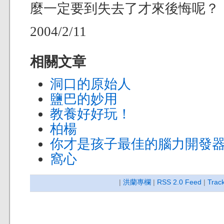
麼一定要到失去了才來後悔呢？
2004/2/11
相關文章
洞口的原始人
鹽巴的妙用
教養好好玩！
柏楊
你才是孩子最佳的腦力開發
窩心
|
洪蘭專欄
|
RSS 2.0 Feed
|
Trac