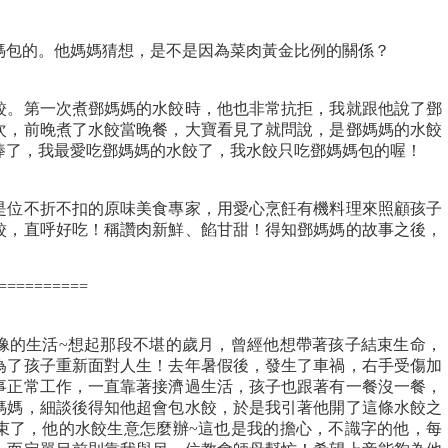
媽包的。他媽媽猜想，是不是因為菜肉黃金比例的關係？
餃。第一次煮鄧媽媽的水餃時，他也非常抗拒，我就跟他說了鄧
次，前晚煮了水餃當晚餐，大寶看見了就問說，是鄧媽媽的水餃
棒了，我最愛吃鄧媽媽的水餃了，我水餃只吃鄧媽媽包的喔！
是位不折不扣的原味美食專家，用愛心烹飪有機料理來照顧孩子
餃，直呼好吃！稱讚肉新鮮、餡甘甜！得知鄧媽媽的故事之後，
==========
像的生活~想起那段不堪的歲月，曾經他想帶著孩子結束生命，
為了孩子重新面對人生！去年暑假後，發生了車禍，右手受傷加
事正常工作，一直靠著接濟過生活，孩子也跟著有一餐沒一餐，
媽媽，細談後得知他超會包水餃，於是我引著他開了這條水餃之
束了，他的水餃生意怎麼辦~這也是我的擔心，不識字的他，每