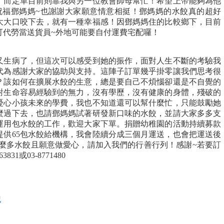
，而定單目前則靠我與另一位教會師母幫忙！希望上帝能夠為他
祝福鄧媽媽~也謝謝大家願意情意相挺！鄧媽媽的水餃真的超好
他大大口咬下去，就有一種幸福感！因鄧媽媽住的比較鄉下，目前
可代勞當送貨員~外地可能要自付運費宅配囉！
又生病了，但這次可以感受到她的振作，面對人生不斷的考驗我
代為感謝大家的協助與支持。這陣子訂單幾乎掛零讓我們思考很
？該如何在擴展水餃的生意，總是要自己不煩惱卻還是不自覺的
對生命容易經驗到的無力，沒有學歷，沒有健康的身體，殘破的
憂心小孩未來的學費，我也不知道還可以幫什麼忙，只能鼓勵她
麼過下去，也請鄧媽媽試著研發新口味的水餃，並請大家多多支
運用包水餃的工作，歡迎大家下單。捐贈幼稚園的活動持續募款
提供65包水餃給機構，我會陸續分成三個月運送，也會把運送後
那麼多水餃且願意做愛心，請加入我們的行善行列！感謝~若要訂
31或03-8771480
記