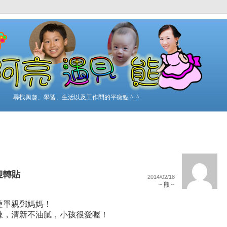
尋找興趣、學習、生活以及工作間的平衡點 ^_^
迎轉貼
2014/02/18
~ 熊 ~
蓮單親鄧媽媽！
辣，清新不油膩，小孩很愛喔！