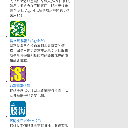
的？甚至您只想關注某個人(或某件事)的
消息，卻散布在不同東西，找出來很辛
苦？ 這個 App 可以解決您這些問題，快
來用吧！
當令蔬果花卉(AgriInfo)
是不是常常在超市看到水果蔬菜的價
格，總是不確定是當季蔬果？這個服務
就是幫你很快判斷眼前的蔬果花卉的價
格是否便宜。
台灣匯率快算
提供全球 150 種以上貨幣即時換算，以
及各種匯率歷史變化圖。
股海快訊 (iNews123)
提供特定個股新聞更新推播、股價警示