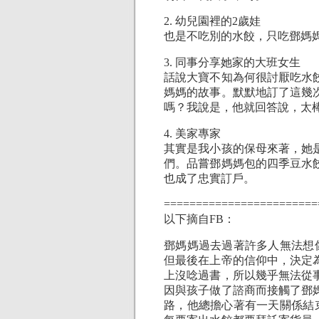
2. 幼兒園裡的2歲娃
也是不吃別的水餃，只吃鄧媽
3. 同事分享她家的大班女生
話說大寶不知為何很討厭吃水
媽媽的故事。默默地訂了這幾
嗎？我說是，他就回答說，太
4. 美家專家
其實是我小孩的保母來著，她
們。品嘗鄧媽媽包的四季豆水
也成了忠實訂戶。
========================
以下摘自FB：
鄧媽媽過去過著許多人無法想
但最後在上帝的信仰中，決定
上沒唸過書，所以幾乎無法從
因與孩子做了諮商而接觸了鄧
路，他總擔心著有一天關係結