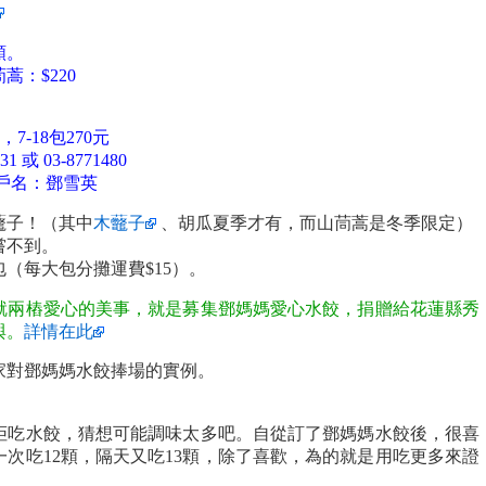
顆。
：$220
，7-18包270元
或 03-8771480
8 戶名：鄧雪英
虌子！（其中
木虌子
、胡瓜夏季才有，而山茼蒿是冬季限定）
嘗不到。
包（每大包分攤運費$15）。
就兩樁愛心的美事，就是募集鄧媽媽愛心水餃，捐贈給花蓮縣秀
與。
詳情在此
家對鄧媽媽水餃捧場的實例。
拒吃水餃，猜想可能調味太多吧。自從訂了鄧媽媽水餃後，很喜
次吃12顆，隔天又吃13顆，除了喜歡，為的就是用吃更多來證