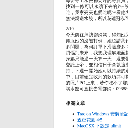
每要寄出水餃都要拜託寄貨員
找到一條可以永續下去的路~
吃，我家亮亮也愛吃呢^^看
無法親送水餃，所以花蓮冠泓
2/19
今天前往拜訪鄧媽媽，得知她
佩服她的沒被打倒，她也請我
多問題，為何訂單下滑這麼多
煩惱到未來，我想我理解她面
身軀只能過一天算一天，還要
交託上帝，並相信日子會就這
持，下週一開始她可以持續的
中，目前確定收到的款項共可
的照片PO上來，若你吃不了
購水餃可直接去電鄧媽：09888638
相關文章
Trac on Windows 安裝筆
親密花園 4/5
MacOSX 下設定 ulimit