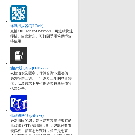
條碼掃描器(QRCode)
支援 QRCode and Barcodes、可連續快速
掃描、自動對焦、可打開手電筒供掃描
時使用
油價快訊App (OilPrices)
依據油價及匯率，估算台灣下週油價，
另外提供三週、一年以及三年的歷史變
化，以及週末下午推播通知最新油價預
估或公告。
批踢踢快訊 (pttNews)
身為鄉民的您，是不是常常覺得現在的
批踢踢 (PTT) 閱讀器，明明您就只要看
幾個板，都幫您分類好，但不是您要