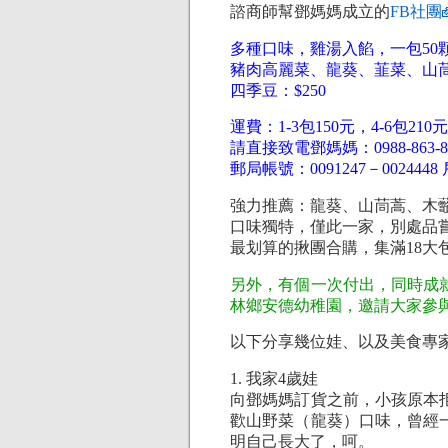
諮商師幫鄧媽媽成立的
FB社團
多種口味，雞湯入餡，一包50
豬肉高麗菜、龍葵、韮菜、山茼蒿
四季豆：$250
運費：1-3包150元，4-6包210元
請直接致電鄧媽媽：0988-863-831 
郵局帳號：0091247－002444
強力推薦：龍葵、山茼蒿、木
口味獨特，僅此一家，別處品
最划算的揪團合購，集滿18大
另外，有個一次付出，同時成
林鄉安德幼稚園，邀請大家參
以下分享幾位娃、以及美食專
1. 我家4歲娃
向鄧媽媽訂貨之前，小孩原本
歡山野菜（龍葵）口味，曾經一
明自己長大了，呵。