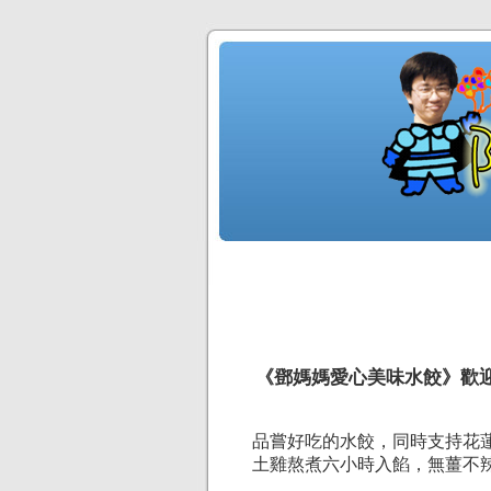
《鄧媽媽愛心美味水餃》歡
品嘗好吃的水餃，同時支持花
土雞熬煮六小時入餡，無薑不