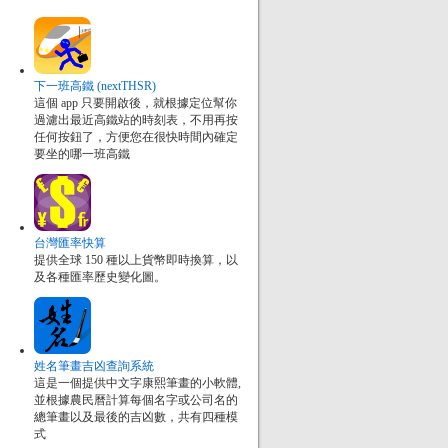
下一班高鐵 (nextTHSR)
這個 app 只要開啟後，就根據定位幫你
過濾出最近高鐵站的時刻表，不用再按
任何按鈕了，方便您在很快時間內確定
要坐的哪一班高鐵
台灣匯率快算
提供全球 150 種以上貨幣即時換算，以
及各種匯率歷史變化圖。
姓名筆畫吉凶查詢系統
這是一個提供中文字康熙筆畫的小軟體,
並根據農民曆計算每個名字或公司名的
總筆畫以及最後的吉凶數，共有四種模
式