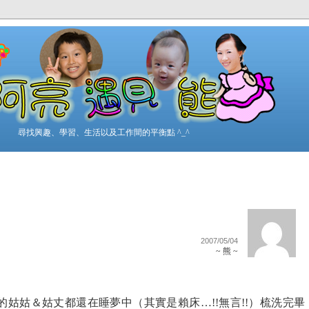
尋找興趣、學習、生活以及工作間的平衡點 ^_^
2007/05/04
~ 熊 ~
姑姑＆姑丈都還在睡夢中（其實是賴床…!!無言!!）梳洗完畢