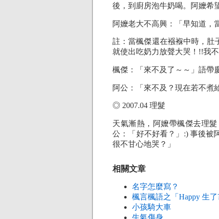
後，到廚房泡牛奶喝。阿嬤希望
阿嬤老大不高興：「早知道，當
註：當楓傑還在襁褓中時，肚
就使出吃奶力放聲大哭！!!我不依
楓傑：「來不及了～～」語帶慶幸 
阿公：「來不及？現在若不煮給
◎ 2007.04 理髮
天氣漸熱，阿嬤帶楓傑去理髮
公：「好不好看？」:) 事後
很不甘心地哭？」
相關文章
名字怎麼寫？
楓言楓語之「Happy 生了?
小孩騎大車
生氣傷身