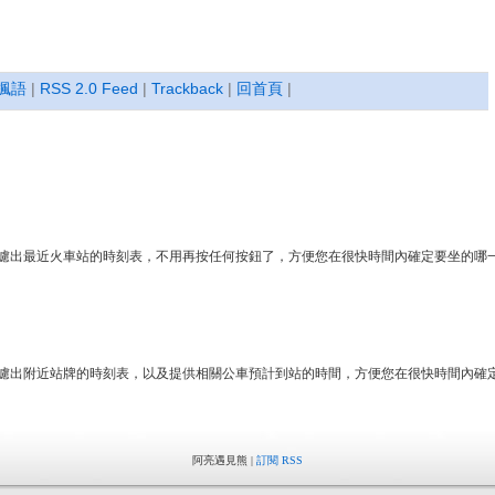
楓語
|
RSS 2.0 Feed
|
Trackback
|
回首頁
|
你過濾出最近火車站的時刻表，不用再按任何按鈕了，方便您在很快時間內確定要坐的哪
你過濾出附近站牌的時刻表，以及提供相關公車預計到站的時間，方便您在很快時間內確
阿亮遇見熊 |
訂閱 RSS