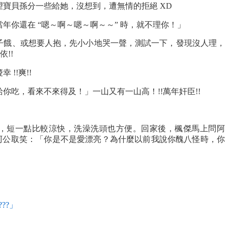
寶貝孫分一些給她，沒想到，遭無情的拒絕 XD
年你還在 “嗯～啊～嗯～啊～～” 時，就不理你！」
子餓、或想要人抱，先小小地哭一聲，測試一下，發現沒人理，
!!
!!爽!!
你吃，看來不來得及！」一山又有一山高！!!萬年奸臣!!
，短一點比較涼快，洗澡洗頭也方便。回家後，楓傑馬上問阿
被阿公取笑：「你是不是愛漂亮？為什麼以前我說你醜八怪時，你
??」