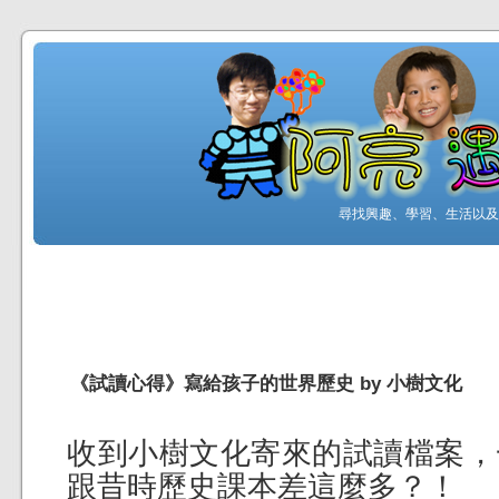
尋找興趣、學習、生活以及工
《試讀心得》寫給孩子的世界歷史 by 小樹文化
收到小樹文化寄來的試讀檔案，
跟昔時歷史課本差這麼多？！