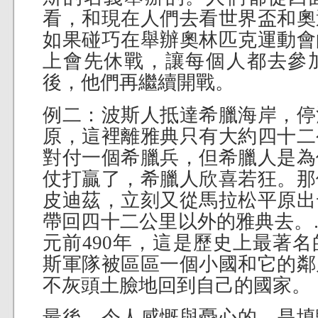
看，和現在人們去看世界盃和奧
如果碰巧在舉辦奧林匹克運動會
上會先休戰，讓每個人都去參
後，他們再繼續開戰。
例二：波斯人抵達希臘海岸，停
原，這裡離雅典只有大約四十二
對付一個希臘兵，但希臘人是為
仗打贏了，希臘人欣喜若狂。那
皮迪茲，立刻又從馬拉松平原出
帶回四十二公里以外的雅典去。
元前490年，這是歷史上最著
斯軍隊被區區一個小國和它的鄰
不灰頭土臉地回到自己的國家。
最後，令人感慨與憂心的，是填