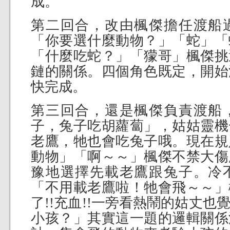
成。
第二回合，改由楓傑擔任渡船
「你要選什麼動物？」「蛇」「
「什麼吃蛇？」「獴哥」楓傑挑
鏈的關係。四個角色既定，開始
快完成。
第三回合，還是楓傑負責渡船
子，兔子吃胡蘿蔔」，姑姑靈機
老鷹，牠也會吃兔子哦。現在規
動物」「啊～～」楓傑不禁大傷
豫地選擇先載老鷹跟兔子。冷
「不用載老鷹啦！牠會飛～～」
了!!充血!!一旁看熱鬧的姑丈
小孩？」其實這一題的邏輯關係