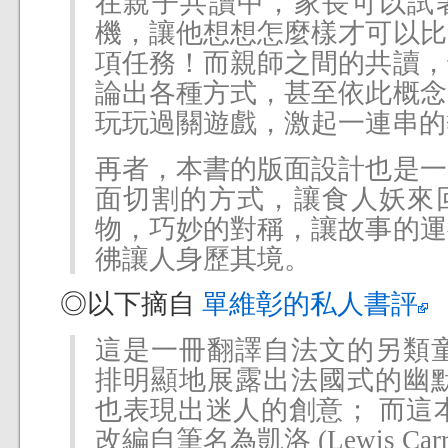
在親子共讀中，家長可以試
機，讓他想想怎麼樣才可以比
項任務！而親師之間的共讀，
論出各種方式，甚至依此概念
玩玩過關遊戲，激起一連串的
再者，本書的版面設計也是一
面切割的方式，讓食人妖來
物，巧妙的對稱，讓故事的運
彿讓人身歷其境。
◎以下摘自
單維彰的私人書評
這是一冊翻譯自法文的另類童
排明顯地展露出法國式的幽默
也表現出迷人的創意； 而這
改編自筆名為凱洛 (Lewis Carrol