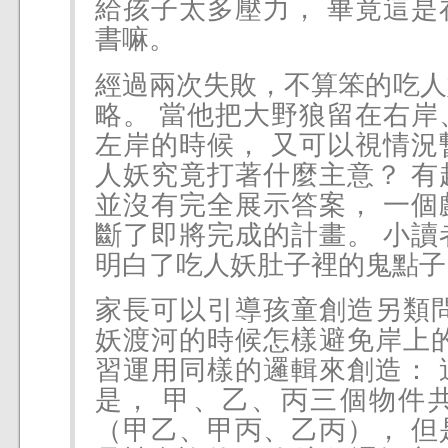
給孩子太多壓力， 畢竟這是
書嘛。
經過兩次失敗，不算笨的吃人
略。 當他把大野狼留在右岸
左岸的時候， 又可以視情況
人妖究竟打著什麼主意？ 有
並沒有完全展示答案， 一個
斷了即將完成的計畫。 小讀
明白了吃人妖肚子裡的鬼點子
家長可以引導孩童創造另類問
妖渡河的時候怎樣避免岸上的
習運用同樣的邏輯來創造： 
是， 甲、乙、丙三個物件
（甲乙、甲丙、乙丙）， 但