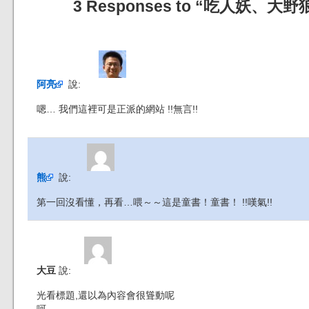
3 Responses to “吃人妖
阿亮
說:
嗯… 我們這裡可是正派的網站 !!無言!!
熊
說:
第一回沒看懂，再看…喂～～這是童書！童書！ !!嘆氣!!
大豆
說:
光看標題,還以為內容會很聳動呢
呵