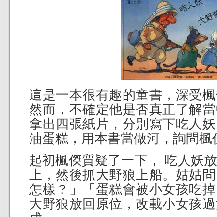
這是一本很有趣的童書，深受楓
然而，不確定他是否真正了解當
拿出四張紙片，分別寫下吃人妖
油蛋糕，用本書當做河，詢問楓
起初楓傑質疑了一下， 吃人妖
上，然後抓大野狼上船。姑姑問
怎樣？」「蛋糕會被小女孩吃掉
大野狼放回原位，改載小女孩過