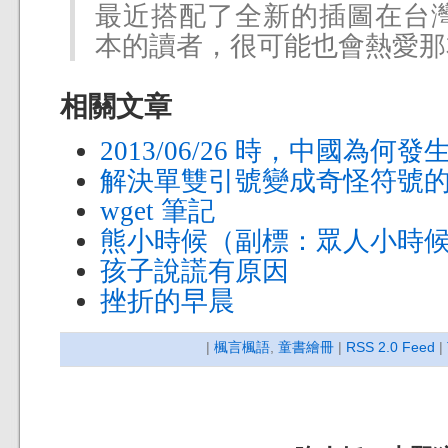
最近搭配了全新的插圖在台灣
本的讀者，很可能也會熱愛那
相關文章
2013/06/26 時，中國為
解決單雙引號變成奇怪符號
wget 筆記
熊小時候（副標：眾人小時
孩子說謊有原因
挫折的早晨
|
楓言楓語
,
童書繪冊
|
RSS 2.0 Feed
|