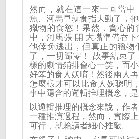
然而，就在這一來一回當中
魚、河馬早就食指大動了，牠
獵物的食慾！果然，貪心的
中，河馬張 開 大嘴準備吞
他倖免逃出，但真正的獵物
了，一切歸零！ 故事結束了
樣的劇情鋪排會心一笑，而小
好笨的食人妖唷！然後兩人再
怎麼樣才可以比食人妖聰明，
事中隱含的邏輯推理概念，是
以邏輯推理的概念來說，作者
一種推演過程，然而，實際上
可行，就賴讀者細心推敲。