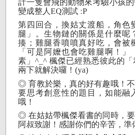
計一隻會飛的動物來考驗小孩的
變成整人EQ測試 :P
第四回合，換姑丈渡船，角色
腿」。生物鏈的關係是什麼呢
揍；雞腿香噴噴真好吃，會被
「可是阿嬤也會吃雞腿啊！」
素」^_^ 楓傑已經熟悉彼此的
兩下就解決囉！(ya)
◎ 育教於樂，真的好有趣哦！
要思考創意性的題目，如能融
哦！
◎ 在姑姑帶楓傑看書的同時，
阿叔致謝！感謝你們的辛苦，準備