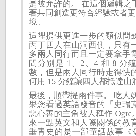
是被允許的。 在這個邏輯之
著共同創造更符合經驗或者更
境。
這裡提供更進一步的類似問題
丙丁四人在山洞西側，只有一
多兩人同行而且一定要拿手電
間分別是 1、2、4 和 8 
數，但是兩人同行時走得快的
何用 15 分鐘讓四人都抵達
最後，順帶提兩件事。 吃人妖的
果您看過英語發音的『史瑞克
惡心善的主角被人稱作 Ogr
來一點英文和人際關係的教育
垂青史的是一部童話故事《