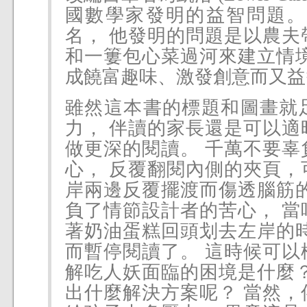
國數學家發明的益智問題。
名， 他發明的問題是以農夫
和一簍包心菜過河來建立情境
成饒富趣味、激發創意而又益
雖然這本書的標題和圖畫就
力， 伴讀的家長還是可以適
做更深的閱讀。 千萬不要辜
心， 反覆翻閱內側的夾頁，
岸兩邊反覆擺渡而傷透腦筋的
負了情節設計者的苦心， 當
著奶油蛋糕回頭划去左岸的時
而暫停閱讀了。 這時候可以
解吃人妖面臨的困境是什麼？
出什麼解決方案呢？ 當然，