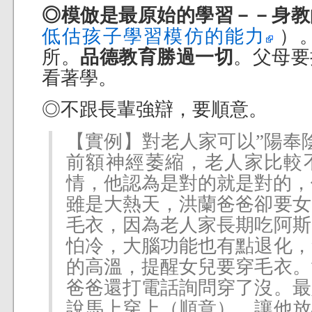
◎模倣是最原始的學習－－身教
低估孩子學習模仿的能力
）
所。
品德教育勝過一切
。父母要
看著學。
◎不跟長輩強辯，要順意。
【實例】對老人家可以”陽奉
前額神經萎縮，老人家比較
情，他認為是對的就是對的，
雖是大熱天，洪蘭爸爸卻要女
毛衣，因為老人家長期吃阿斯
怕冷，大腦功能也有點退化，
的高溫，提醒女兒要穿毛衣。
爸爸還打電話詢問穿了沒。最
說馬上穿上（順意），讓他放