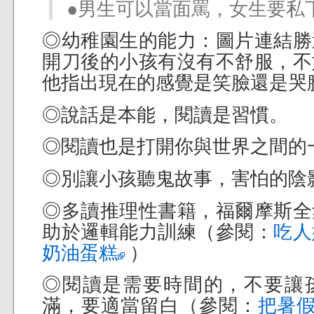
●男生可以當面罵，女生要私
◎幼稚園生的能力：圖片連結勝
開刀後的小孩有沒有不舒服，不
他指出現在的感覺是笑臉還是哭
◎說話是本能，閱讀是習慣。
◎閱讀也是打開你與世界之間的
◎別讓小孩聽鬼故事，害怕的陰
◎多讀推理性書籍，福爾摩斯全
助於邏輯能力訓練（參閱：
吃人
奶油蛋糕
）
◎閱讀是需要時間的，不要讓孩
滿，要適當留白（參閱：
把暑