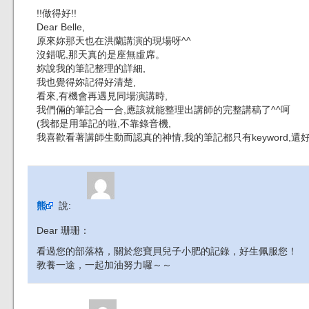
!!做得好!!
Dear Belle,
原來妳那天也在洪蘭講演的現場呀^^
沒錯呢,那天真的是座無虛席。
妳說我的筆記整理的詳細,
我也覺得妳記得好清楚,
看來,有機會再遇見同場演講時,
我們倆的筆記合一合,應該就能整理出講師的完整講稿了^^呵
(我都是用筆記的啦,不靠錄音機,
我喜歡看著講師生動而認真的神情,我的筆記都只有keyword,還好
熊
說:
Dear 珊珊：
看過您的部落格，關於您寶貝兒子小肥的記錄，好生佩服您！
教養一途，一起加油努力囉～～