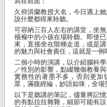
寫在前面：
久仰洪蘭教授大名，今日遇上她
說什麼都得來聆聽。
可容納三百人左右的講堂，坐無
襁褓中的小孩在場聆聽。即使已
來，直接坐在階梯走道，或是講
的魅力與社會責任，這就是一例
二個小時的演講，以介紹腦科學
／性別的影響，點綴幾個教養與
實務性的著墨不多，否則更加
眾，滿腹經綸，妙語如珠，全場
以下是聽講的筆記，儘量將記憶
的有點拉拉雜雜，細節可能有誤