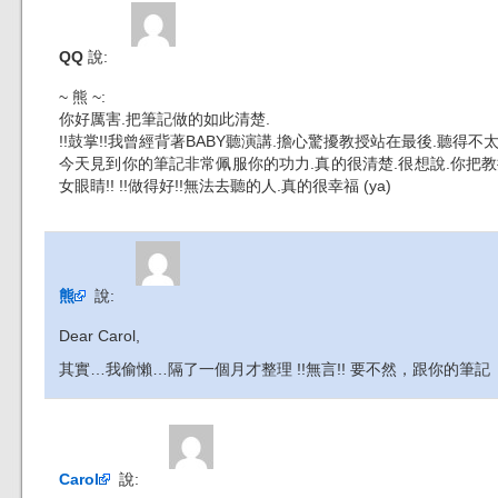
QQ
說:
~ 熊 ~:
你好厲害.把筆記做的如此清楚.
!!鼓掌!!我曾經背著BABY聽演講.擔心驚擾教授站在最後.聽得不
今天見到你的筆記非常佩服你的功力.真的很清楚.很想說.你把教授
女眼睛!! !!做得好!!無法去聽的人.真的很幸福 (ya)
熊
說:
Dear Carol,
其實…我偷懶…隔了一個月才整理 !!無言!! 要不然，跟你的筆
Carol
說: