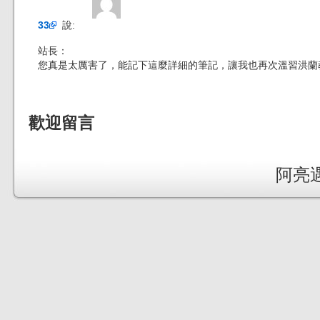
33
說:
站長：
您真是太厲害了，能記下這麼詳細的筆記，讓我也再次溫習洪蘭教授
歡迎留言
阿亮遇