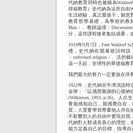
代納教育同時也被稱為Waldo
得福教育）史代納為這所自由W
生活經驗，真正愛孩子，願意
教育哲學基礎，為學校的教師與
Man﹚、教師論壇﹙Discussions wi
分，這些課程後來集結成冊，
1919年9月7日，Free Wal
禮，史代納在開幕致詞時說：「這
﹙enlivened religion﹚、活
這一天起，全球性的華德福教
我們最大的努力一定要放在培
1922年，史代納在牛津演說
金律：「以感恩敬謝的心接納
(Wilkinson, 1993,
要能感知自己，能感覺自在，
質；人需要學習尊重他人存在
不影響別人的自由中實現自我，成為
代納對人類成長衷心的理想，
能力定義自己的目標，指導自己的生活