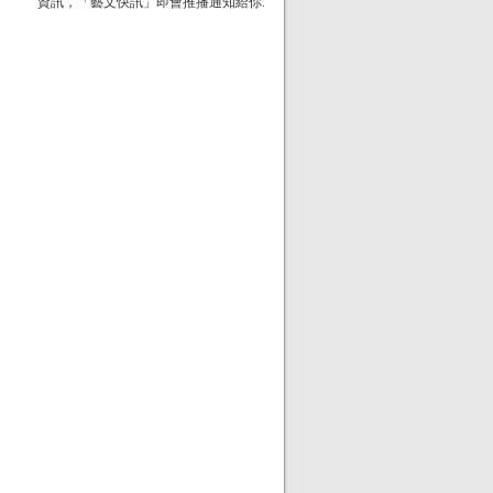
資訊，「藝文快訊」即會推播通知給你.