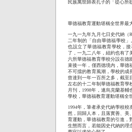
民族萬世師表孔子的「從心所
華德福教育運動堪稱全世界最
一九一九年九月七日史代納（Rudol
二年制的「自由華德福學校」。
也設立了華德福教育學校，接
了，一九二八年，紐約也有了
六所華德福教育學校分設在德
束後一年，僅西德境內，華德
不可擋的教育風潮，學校的成
曾達到一年一百所之多，截至
左右的十二年制華德福教育學
月刊，1998年，連烏克蘭基
學校，華德福教育運動堪稱全世界最大的
1994年，筆者承史代納學校校友
然，回歸人本，且落實善、美
育運動，華德福教育的引進，
生態而言，若能因史代納的理
夢寐以求的心願了。