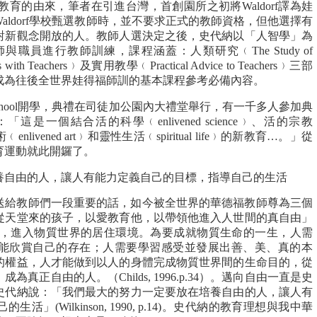
rf教育的由來，筆者在引進台灣，首創園所之初將Waldorf譯為娃
aldorf學校甄選教師時，並不要求正式的教師資格，但他選擇有
對新觀念開放的人。教師人選決定之後，史代納以「人智學」為
職員進行教師訓練，課程涵蓋：人類研究﹙The Study of
th Teachers﹚及實用教學﹙Practical Advice to Teachers﹚三部
成為往後全世界娃得福師訓的基本課程參考必備內容。
dorf School開學，典禮在司徒加公園內大禮堂舉行，有一千多人參加典
是一個結合活的科學﹙enlivened science﹚、活的宗教
的藝術﹙enlivened art﹚和靈性生活﹙spiritual life﹚的新教育…。」從
育運動就此開鑼了。
養自由的人，讓人有能力定義自己的目標，指導自己的生活
時送給教師們一段重要的話，如今被全世界的華德福教師尊為三個
從天堂來的孩子，以愛教育他，以帶領他進入人世間的真自由」
 p.36)。人出生，進入物質世界的居住環境。為要成就物質生命的一生，人需
能欣賞自己的存在；人需要學習感受並發展出善、美、真的本
的權益，人才能做到以人的身體完成物質世界間的生命目的，從
真正自由的人。（Childs, 1996.p.34）。邁向自由一直是史
史代納說：「我們最大的努力一定要放在培養自由的人，讓人有
」(Wilkinson, 1990, p.14)。史代納的教育理想與我中華