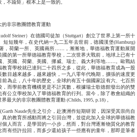
欲，不踰矩」根本上是一致的。
大的非宗教團體教育運動
f Steiner）在德國司徒加（Stuttgart）創立了世界上第一所十
短短幾年，在史代納一九二五年去世前，德國漢堡(Hamburg)
著，荷蘭一所、英國兩所……，漸漸地，華德福教育運動展開
美國的第一所華德福教育學校，二次世界大戰前，地球上已有十
國、英國、荷蘭、美國、挪威、瑞士、義大利等地……。歐戰結
福教育學校就已達到二十四所之多，從此，華德福教育成為一股
長數目越來越多，越來越快，一九八零年代晚期，擴張的速度更
目前為止，八十年的歷史，全球約有五十個國家設有六、七百所
校，而學前教育機構更是不計其數，根據瑞士歌德館發出的的雙
輔也有公立學校加入了華德福教育的行列。當今，除了教會組織的
非宗教團體教育運動 (Childs, 1995, p.18) 。
Garth Naude先生之引介，赴澳洲作短期研習，因深受其崇尚自
、真的教育所感動而將之引回台灣，並從此加入全球的華德福教
對個人而言，是學習的一小步，然而，對台灣逐漸物質化的教育
念而有些許拉回，而多少還給孩子一些應有的童年，那即是筆者