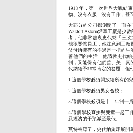
1918 年，第一次世界大戰
物、沒有衣服、沒有工作，甚
大部分的公司都倒閉了，而在司徒加（
Waldorf Astoria煙
者，他非常熱衷史代納「三政共和運動」﹙
他很關懷員工，他注意到工廠
父母所擁有的不過是一樣的生
善他們的生活，他請教史代納
制，又能保有他們善、美、真
代納給予非常肯定的答覆，但
1.這個學校必須開放給所有的
2.這個學校必須男女合校；
3.這個學校必須是十二年制一
4.這個學校直接與兒童一起
及經濟的干預減至最低。
莫特答應了，史代納旋即展開籌備建校