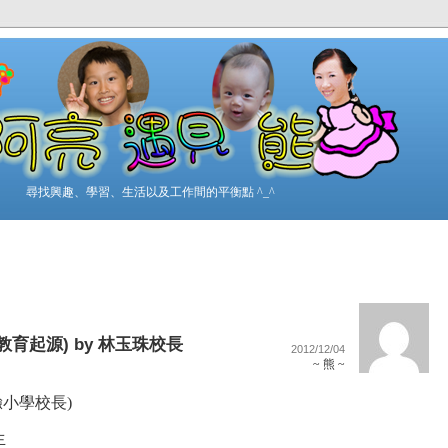
尋找興趣、學習、生活以及工作間的平衡點 ^_^
育起源) by 林玉珠校長
2012/12/04
~ 熊 ~
小學校長)
生