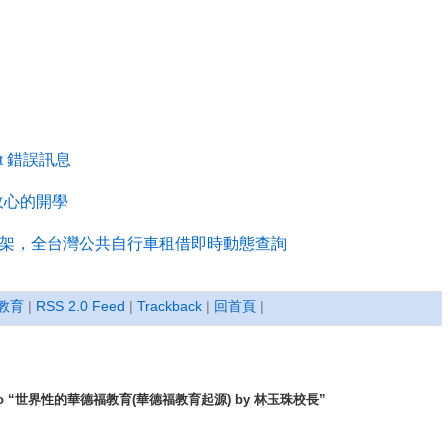
start 錯誤訊息
收心的開學
0 新上架，全台灣公共自行車租借即時動態查詢
教育
|
RSS 2.0 Feed
|
Trackback
|
回首頁
|
se to “世界性的華德福教育(華德福教育起源) by 林玉珠校長”