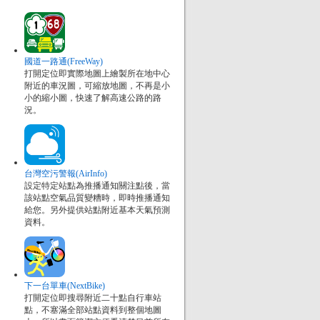
國道一路通(FreeWay)
打開定位即實際地圖上繪製所在地中心
附近的車況圖，可縮放地圖，不再是小
小的縮小圖，快速了解高速公路的路
況。
台灣空污警報(AirInfo)
設定特定站點為推播通知關注點後，當
該站點空氣品質變糟時，即時推播通知
給您。另外提供站點附近基本天氣預測
資料。
下一台單車(NextBike)
打開定位即搜尋附近二十點自行車站
點，不塞滿全部站點資料到整個地圖