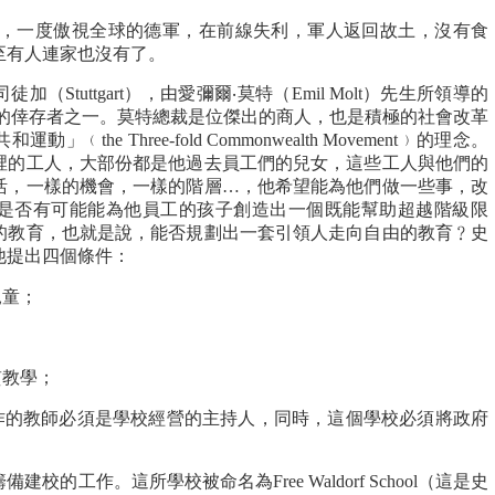
結束，一度傲視全球的德軍，在前線失利，軍人返回故土，沒有食
至有人連家也沒有了。
Stuttgart），由愛彌爾‧莫特（Emil Molt）先生所領導的
草工廠是少數的倖存者之一。莫特總裁是位傑出的商人，也是積極的社會改革
the Three-fold Commonwealth Movement﹚的理念。
裡的工人，大部份都是他過去員工們的兒女，這些工人與他們的
活，一樣的機會，一樣的階層…，他希望能為他們做一些事，改
是否有可能能為他員工的孩子創造出一個既能幫助超越階級限
的教育，也就是說，能否規劃出一套引領人走向自由的教育﹖史
他提出四個條件：
兒童；
貫教學；
工作的教師必須是學校經營的主持人，同時，這個學校必須將政府
的工作。這所學校被命名為Free Waldorf School（這是史