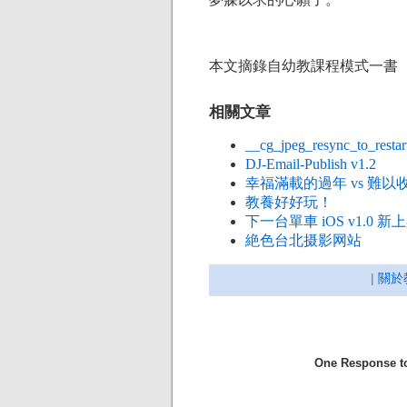
本文摘錄自幼教課程模式一書
相關文章
__cg_jpeg_resync_to_re
DJ-Email-Publish v1.2
幸福滿載的過年 vs 難以
教養好好玩！
下一台單車 iOS v1.
絶色台北摄影网站
|
關於
One Respon