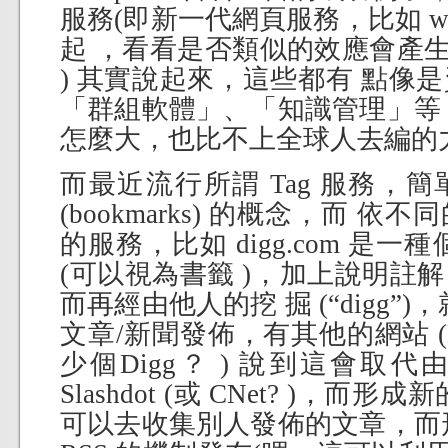
服務(即新一代網頁服務，比如 wiki, 
起 ，看看是否類似的效應會產生? 
) 其實說起來，這些都有 點像
「群組軟體」、「知識管理」等
怎麼大，也比不上全球人去編的力量
而最近流行所謂 Tag 服務，
(bookmarks) 的概念，而 
的服務，比如 digg.com 是
(可以視為書籤 )，加上說明註
而再經由他人的挖 掘 (“digg”)
文章/新聞發佈，有其他的網站 (D
少個Digg？ ) 說到這會取
Slashdot (或 CNet? )，
可以去收集別人發佈的文章，而