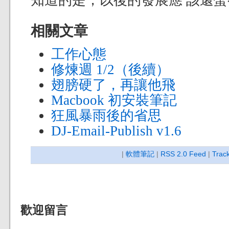
知道的是，以後的發展應 該還
相關文章
工作心態
修煉週 1/2（後續）
翅膀硬了，再讓他飛
Macbook 初安裝筆記
狂風暴雨後的省思
DJ-Email-Publish v1.6
|
軟體筆記
|
RSS 2.0 Feed
|
Trac
歡迎留言