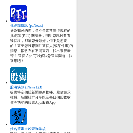
批踢踢快訊 (pttNews)
身為鄉民的您，是不是常常覺得現在的
批踢踢 (PTT) 閱讀器，明明您就只要看
幾個板，都幫您分類好，但不是您要
的？甚至您只想關注某個人(或某件事)的
消息，卻散布在不同東西，找出來很辛
苦？ 這個 App 可以解決您這些問題，快
來用吧！
.
股海快訊 (iNews123)
提供特定個股新聞更新推播、股價警示
推播、新聞社群分享以及每日個股收盤
價等功能的股票App/股市App.
姓名筆畫吉凶查詢系統