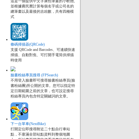
這是一個提供中文字康熙筆畫的小軟體,
並根據農民曆計算每個名字或公司名的
總筆畫以及最後的吉凶數，共有四種模
式
條碼掃描器(QRCode)
支援 QRCode and Barcodes、可連續快速
掃描、自動對焦、可打開手電筒供掃描
時使用
臉書粉絲專頁搜尋 (FPSearch)
不用登入臉書即可搜尋臉書粉絲專頁(臉
書粉絲團)所公開的文章。您可以指定特
定日期範圍之前的文章，也可設定搜尋
粉絲專頁內包含特定關鍵詞的文章。
下一台單車(NextBike)
打開定位即搜尋附近二十點自行車站
點，不塞滿全部站點資料到整個地圖