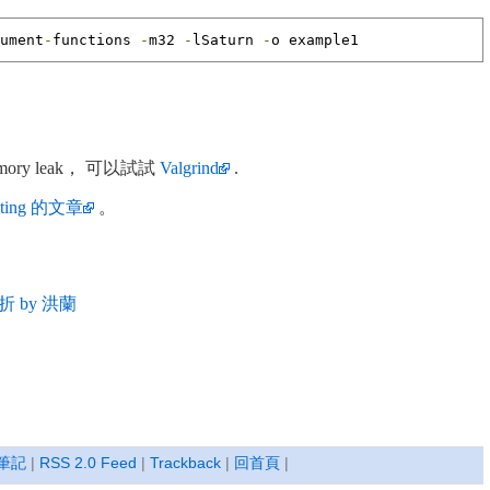
ument
-
functions 
-
m32 
-
lSaturn 
-
o example1
mory leak， 可以試試
Valgrind
.
nting 的文章
。
 by 洪蘭
筆記
|
RSS 2.0 Feed
|
Trackback
|
回首頁
|