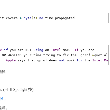
it covers 
4
byte
(
s
)
no
 time propagated
c
if
 you are NOT 
using
 an 
Intel
 mac
.
If
TOP WASTING your time trying to fix the  gprof 
&
quot
;
all

.
Apple
 says that gprof does 
not
 work 
for
 the 
Intel
Mac
題無解。
(可用 Spotlight 找)
裡
。
編繹。