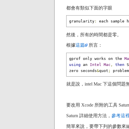
都會有類似下面的字眼
granularity
:
 each sample h
然後，所有的時間都是零。
根據
這篇
所言：
gprof only works on the 
Ma
using
 an 
Intel
Mac
,
then
 S
zero seconds
&
quot
;
 problem
就是說，intel Mac 下這個問
要改用 Xcode 所附的工具 Saturn. 
Saturn 詳細使用方法，
參考這
簡單來說，要帶下列的參數來