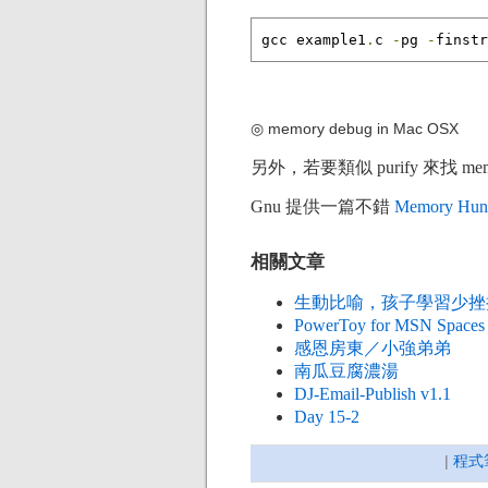
gcc example1
.
c 
-
pg 
-
finstr
◎ memory debug in Mac OSX
另外，若要類似 purify 來找 me
Gnu 提供一篇不錯
Memory Hu
相關文章
生動比喻，孩子學習少挫折
PowerToy for MSN Spaces
感恩房東／小強弟弟
南瓜豆腐濃湯
DJ-Email-Publish v1.1
Day 15-2
|
程式