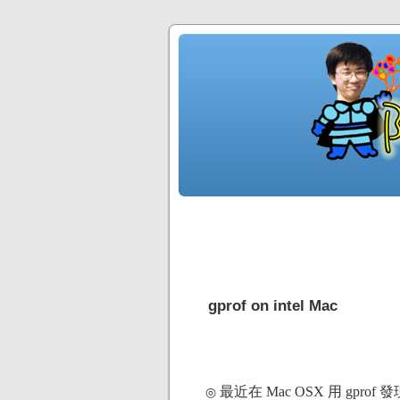
gprof on intel Mac
最近在 Mac OSX 用 gprof 發現 
◎