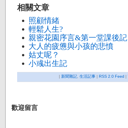
相關文章
照顧情緒
輕鬆人生?
親密花園序言&第一堂課後記
大人的疲憊與小孩的悲憤
姑丈呢？
小彧出生記
|
新聞雜記
,
生活記事
|
RSS 2.0 Feed
|
歡迎留言