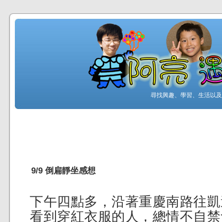
尋找興趣、學習、生活以及工
9/9 倒扁靜坐感想
下午四點多，沿著重慶南路往凱
看到穿紅衣服的人，總情不自禁