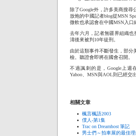
除了Google外，許多美商
放炮的中國記者blog從MSN
微軟也承認會在中國MSN入
去年六月，記者無疆界組織也指
濤後來被判10年徒刑。
由於這類事件不斷發生，部分
檢。聽證會即將在國會召開。
不過諷刺的是，Google
Yahoo、MSN與AOL則已經交
相關文章
楓言楓語2003
僕人-第1集
Trac on Dreamhost 筆記
男士們～拍車展的最佳理