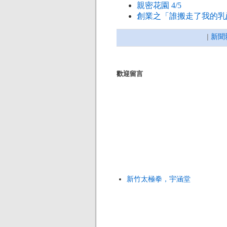
親密花園 4/5
創業之「誰搬走了我的乳
|
新聞
歡迎留言
新竹太極拳，宇涵堂