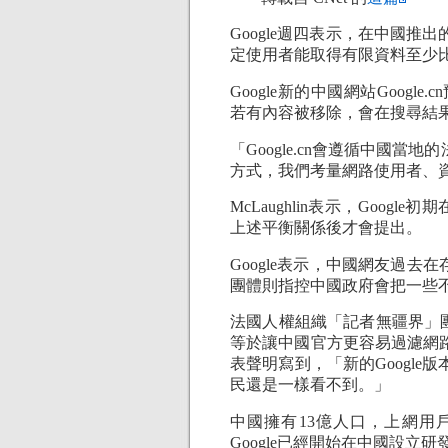
Google週四表示，在中國
定使用者能取得有限資料至少
Google新的中國網站Google.
若有內容被移除，會在搜尋結
「Google.cn會遵循中國
方式，我們考量網路使用者、
McLaughlin表示，Googl
上述平衡關係後才會提出。
Google表示，中國網友過去
團體則指控中國政府會把一些
法國人權組織「記者無疆界」團體
等於讓中國官方更容易過濾網
表聲明寫到，「新的Googl
民還是一樣看不到。」
中國擁有13億人口，上網用
Google已經開始在中國設立研