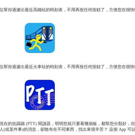
據定位幫你過濾出最近高鐵站的時刻表，不用再按任何按鈕了，方便您在很快
據定位幫你過濾出最近火車站的時刻表，不用再按任何按鈕了，方便您在很快
在的批踢踢 (PTT) 閱讀器，明明您就只要看幾個板，都幫您分類好，
(或某件事)的消息，卻散布在不同東西，找出來很辛苦？ 這個 App 可