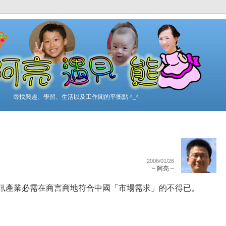
尋找興趣、學習、生活以及工作間的平衡點 ^_^
2006/01/26
~ 阿亮 ~
又一則資訊產業必需在商言商地符合中國「市場需求」的不得已。