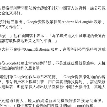
推出的新搜尋與新聞網站將會篩檢不討好中國官方的資料，該公司認
比全無來得好。
cn預計週三推出，Google資深政策律師Andrew McLaughlin表示，
果下方作告知。
當地的法規，」他在新聞稿中表示，「為了尋找進入中國市場的最適合
資訊存取與當地政策之間的平衡。」
e初期在大陸不會提供Gmail或Blogger服務，這需等到公司覺得可達成
在存取Google服務上常會碰到問題，不是連線緩慢就是逾時。人權
不聽話的網站列入黑名單。
抨擊Google的作法非常不道德。「Google提供淨化過的內容
路。網站若掛不上搜尋引擎，用戶其實很難找得到。」該組織發
e版本意味著，即使某個人權出版品沒有被中國防火牆擋住，當地人
戶更超過1億人，龐大的網路新興商機讓許多科技廠商垂涎。
發中心，同時也擁有中國最熱門搜尋引擎baidu.com的股權。