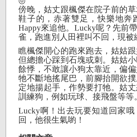
◎
傍晚，姑丈跟楓傑在院子前的草
鞋子的，赤著雙足，快樂地奔
Happy來追他。Lucky呢？先
雀，跑進別人田裡叫不回，現被
瞧楓傑開心的跑來跑去，姑姑跟
但總擔心踩到石塊或刺。姑姑小
餘悸，不敢讓小狗太靠近，偏偏
牠不斷地搖尾巴，前腳抬開欲撲
定地揚起手，作勢要打牠。姑丈
訓練狗，例如玩球、接飛盤等等
Lucky啊！出去玩要知道回家
回，他很生氣喲！