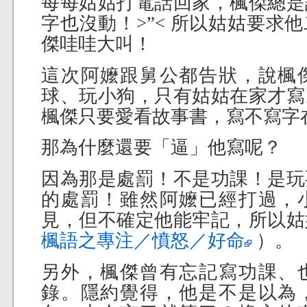
每每姑姑打電話回家，楓傑總是
字也沒動！>”< 所以姑姑要求
傑哇哇大叫！
這次阿嬤跟舅公都告狀，說楓
球、玩小狗，只有姑姑在家才寫
楓傑只要愛看故事書，寫不寫字
那為什麼還要「逼」他寫呢？
因為那是處罰！不是功課！是玩
的處罰！雖然阿嬤已經打過，
見，但不確定他能牢記，所以姑
楓語之專注／憤怒／好命
）。
另外，楓傑曾有忘記寫功課、
錄。隱約覺得，他是不是以為