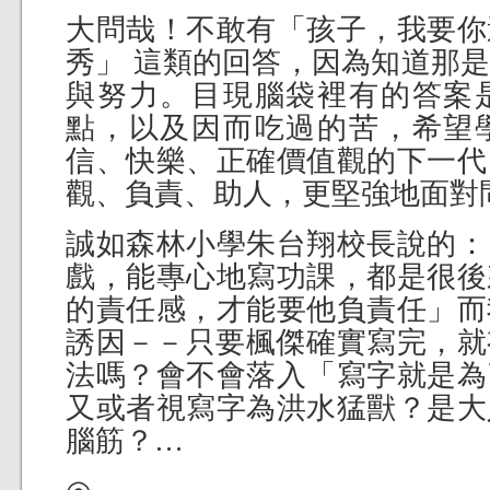
大問哉！不敢有「孩子，我要你
秀」 這類的回答，因為知道那
與努力。目現腦袋裡有的答案
點，以及因而吃過的苦，希望
信、快樂、正確價值觀的下一代
觀、負責、助人，更堅強地面對
誠如森林小學朱台翔校長說的：
戲，能專心地寫功課，都是很後
的責任感，才能要他負責任」而
誘因－－只要楓傑確實寫完，就
法嗎？會不會落入「寫字就是為
又或者視寫字為洪水猛獸？是大
腦筋？…