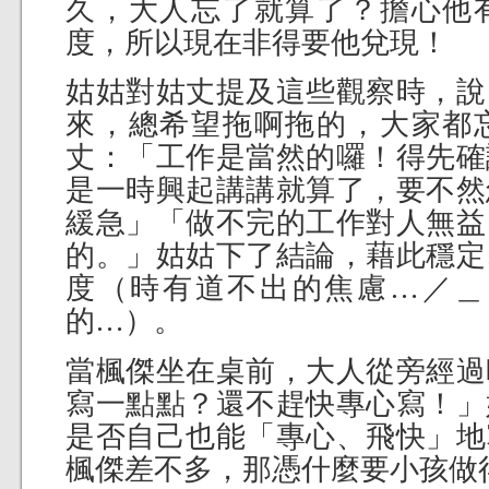
久，大人忘了就算了？擔心他
度，所以現在非得要他兌現！
姑姑對姑丈提及這些觀察時，說
來，總希望拖啊拖的，大家都
丈：「工作是當然的囉！得先確
是一時興起講講就算了，要不然
緩急」「做不完的工作對人無益
的。」姑姑下了結論，藉此穩定
度（時有道不出的焦慮…／＿
的…）。
當楓傑坐在桌前，大人從旁經過
寫一點點？還不趕快專心寫！」
是否自己也能「專心、飛快」地
楓傑差不多，那憑什麼要小孩做