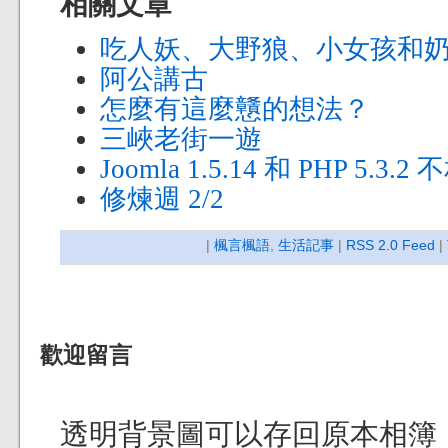
相關文章
吃人妖、大野狼、小女孩和
阿公講古
怎麼有這麼戇的想法？
三峽老街一遊
Joomla 1.5.14 和 PHP 5.3.2
修煉週 2/2
|
楓言楓語
,
生活記事
|
RSS 2.0 Feed
|
歡迎留言
透明背景圖可以存回原本相簿，也