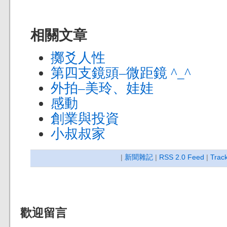
相關文章
擲爻人性
第四支鏡頭–微距鏡 ^_^
外拍–美玲、娃娃
感動
創業與投資
小叔叔家
|
新聞雜記
|
RSS 2.0 Feed
|
Trac
歡迎留言