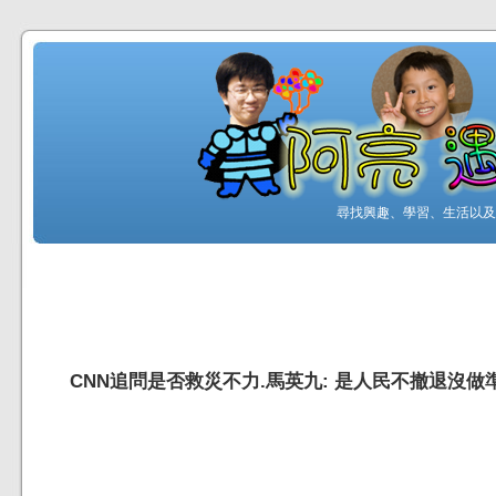
尋找興趣、學習、生活以及工
CNN追問是否救災不力.馬英九: 是人民不撤退沒做