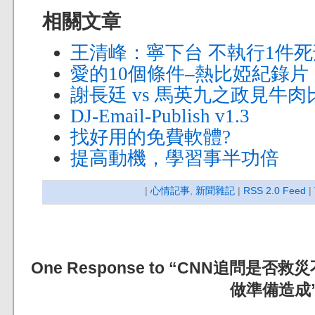
相關文章
王清峰：寧下台 不執行1件死
愛的10個條件–熱比婭紀錄片
謝長廷 vs 馬英九之政見牛肉
DJ-Email-Publish v1.3
找好用的免費軟體?
提高動機，學習事半功倍
|
心情記事
,
新聞雜記
|
RSS 2.0 Feed
|
One Response to “CNN追問是
做準備造成