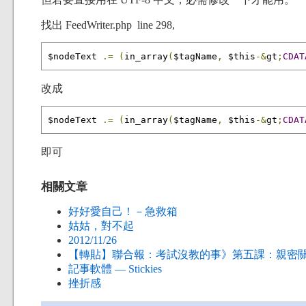
找出 FeedWriter.php line 298,
$nodeText 
.=
(
in_array
(
$tagName
,
 $this
-&
gt
;
CDAT
改成
$nodeText 
.=
(
in_array
(
$tagName
,
 $this
-&
gt
;
CDAT
即可
相關文章
好好愛自己！－急救箱
姑姑，對不起
2012/11/26
【轉貼】聯合報：考試沒教的事》第五課：親密
記事軟體 — Stickies
挫折感