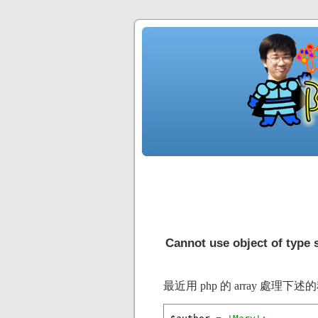
Cannot use object of type 
最近用 php 的 array 處理下