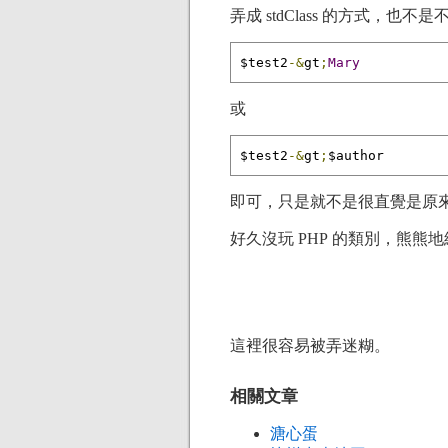
弄成 stdClass 的方式，也不是不
$test2
-&
gt
;
Mary
或
$test2
-&
gt
;
$author
即可，只是就不是很直覺是原來 $te
好久沒玩 PHP 的類別，熊熊
這裡很容易被弄迷糊。
相關文章
溏心蛋