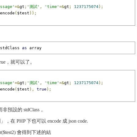
ssage'
=&
gt
;
'測試'
,
'time'
=&
gt
;
1237175074
);
encode
(
$test
));
stdClass 
as
 array
rue，就可以了。
ssage'
=&
gt
;
'測試'
,
'time'
=&
gt
;
1237175074
);
encode
(
$test
),
true
);
y 而非預設的 stdClass，
在 PHP 下也可以 encode 成 json code.
($test2) 會得到下述的結