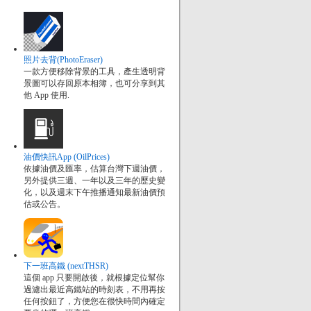
照片去背(PhotoEraser)
一款方便移除背景的工具，產生透明背
景圖可以存回原本相簿，也可分享到其
他 App 使用.
油價快訊App (OilPrices)
依據油價及匯率，估算台灣下週油價，
另外提供三週、一年以及三年的歷史變
化，以及週末下午推播通知最新油價預
估或公告。
下一班高鐵 (nextTHSR)
這個 app 只要開啟後，就根據定位幫你
過濾出最近高鐵站的時刻表，不用再按
任何按鈕了，方便您在很快時間內確定