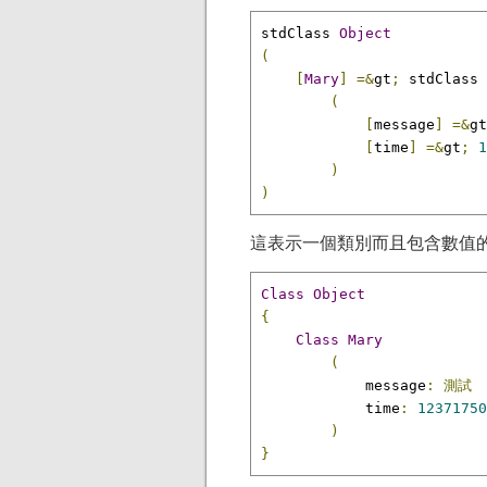
stdClass 
Object
(
[
Mary
]
=&
gt
;
 stdClass 
(
[
message
]
=&
gt
[
time
]
=&
gt
;
1
)
)
這表示一個類別而且包含數值
Class
Object
{
Class
Mary
(
            message
:
測試
            time
:
12371750
)
}