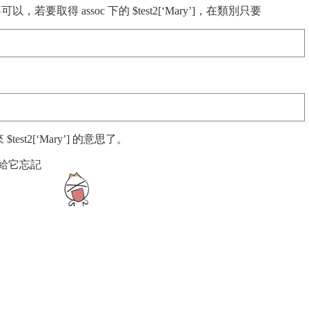
可以，若要取得 assoc 下的 $test2[‘Mary’]，在類別只要
st2[‘Mary’] 的意思了。
地給它忘記