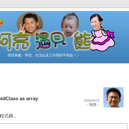
尋找興趣、學習、生活以及工作間的平衡點 ^_^
stdClass as array
2009/03/16
~ 阿亮 ~
述的程式碼，