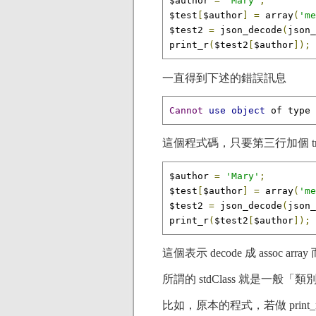
$author 
=
'Mary'
;
$test
[
$author
]
=
 array
(
'me
$test2 
=
 json_decode
(
json_
print_r
(
$test2
[
$author
]);
一直得到下述的錯誤訊息
Cannot
use
object
 of type 
這個程式碼，只要第三行加個 t
$author 
=
'Mary'
;
$test
[
$author
]
=
 array
(
'me
$test2 
=
 json_decode
(
json_
print_r
(
$test2
[
$author
]);
這個表示 decode 成 assoc arra
所謂的 stdClass 就是一般「類別」，
比如，原本的程式，若做 print_r