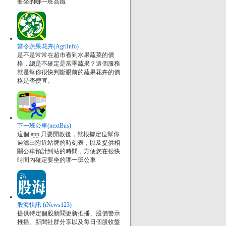
要坐的哪一班高鐵
當令蔬果花卉(AgriInfo)
是不是常常在超市看到水果蔬菜的價
格，總是不確定是當季蔬果？這個服務
就是幫你很快判斷眼前的蔬果花卉的價
格是否便宜。
下一班公車(nextBus)
這個 app 只要開啟後，就根據定位幫你
過濾出附近站牌的時刻表，以及提供相
關公車預計到站的時間，方便您在很快
時間內確定要坐的哪一班公車
股海快訊 (iNews123)
提供特定個股新聞更新推播、股價警示
推播、新聞社群分享以及每日個股收盤