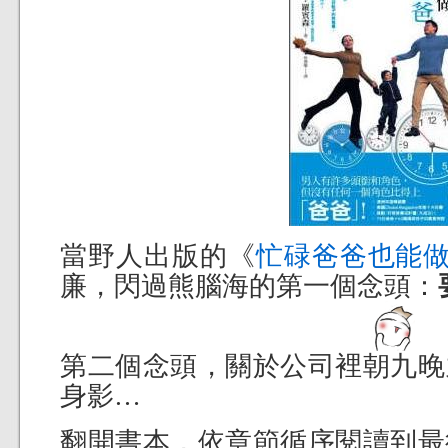
當野人出版的《
忙碌爸爸也能
廉，閃過熊腦海的第一個念頭：
第二個念頭，關於公司裡朝九晚
身影…
翻開書本，依章節循序閱讀到最