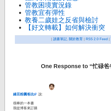
管教困境實況錄
管教宜有彈性
教養二歲娃之反省與檢討
【好文轉載】如何解決衝突
|
讀書筆記
,
關於教育
|
RSS 2.0 Feed
|
One Response to “
綠豆粉圓爸比
說:
很棒的一本書
我從博客來訂購