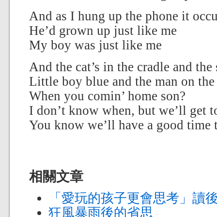
And as I hung up the phone it occ
He’d grown up just like me
My boy was just like me
And the cat’s in the cradle and the
Little boy blue and the man on th
When you comin’ home son?
I don’t know when, but we’ll get t
You know we’ll have a good time 
相關文章
「愛玩的孩子更會思考」讀
狂風暴雨後的省思