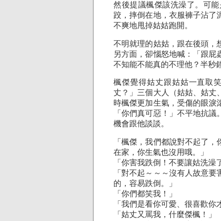
然後提議楓傑該洗澡了。可能
跤，摔倒在地，衣服褲子沾了
不爽地甩掉姑姑跑開。
不明就理的姑姑，跟在後頭，
另方面，卻惱怒地喊：「跟屁
不知能不能真的不理他？半秒
楓傑覺得姑丈跟姑姑一直取
丈？」三個大人（姑姑、姑丈
時楓傑更加生氣，受傷的眼淚
「你們真可惡！」不平地抗議
機會跟他談談。
「楓傑，我們都說對不起了，
在家，你生氣也沒用哦。」
「你害我跌倒！不要讓姑洗澡
「對不起～～～沒有人故意要
的，容易跌倒。」
「你們都笑我！」
「我們是看你可愛、很喜歡你
「姑丈又罵我，什麼傑楓！」