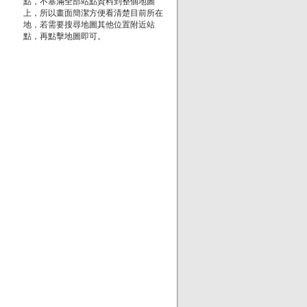
點，不塞滿全部站點資料到整個地圖
上，所以畫面簡潔方便看清楚目前所在
地，若需要搜尋地圖其他位置附近站
點，再點擊地圖即可。