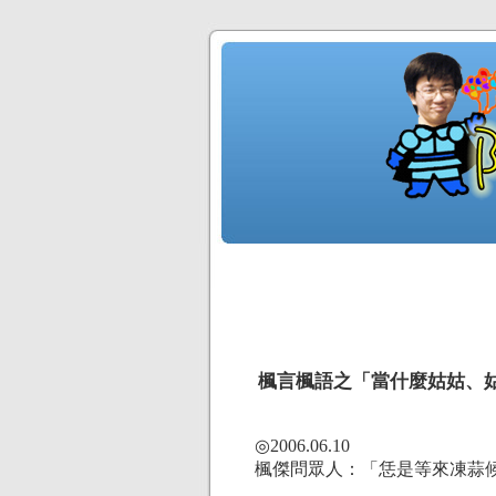
楓言楓語之「當什麼姑姑、
◎2006.06.10
楓傑問眾人：「恁是等來凍蒜候