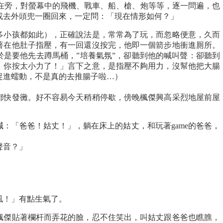
偎在旁，對螢幕中的飛機、戰車、船、槍、炮等等，逐一問遍，也
或去外頭兜一圈回來，一定問：「現在情形如何？」
多小孩都如此），正確說法是，常常為了玩，而忽略便意，久而
著在他肚子指壓，有一回還沒按完，他即一個箭步地衝進厠所。
於是要他先去蹲馬桶，”培養氣氛”，卻聽到他的喊叫聲：卻聽到
！你按太小力了！」言下之意，是指壓不夠用力，沒幫他把大腸
促進蠕動，不是真的去推腸子啦…）
都快發黴。好不容易今天稍稍停歇，傍晚楓傑興高采烈地屋前屋
：「爸爸！姑丈！」，躺在床上的姑丈，和玩著game的爸爸，
聲音？」
風！」有點生氣了。
楓傑貼著欄杆而弄花的臉，忍不住笑出，叫姑丈跟爸爸也瞧膲，