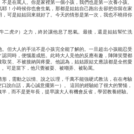
，不是在罵人。你是家裡第一個小孩，我們也是第一次養小孩。
氣耶！小時候你也會生氣，那都是姑姑自己跑出去卻把你留在家
用，可是姑姑回來就好了。今天的情形是第一次，我也不曉得你
牛二虎:P）之力，終於讓他息了怒氣。最後，還是姑姑幫忙洗
他。但大人的手法不是小孩完全能了解的。一旦超出小孩能忍受
／認同時，便惱羞成怒。此時大人見他的反應有趣，陣陣笑聲都
被取笑、不被接納與疼愛。他認為，姑姑跟姑丈應該都是全然愛
）。可是當下，他只覺被耍、被嘲弄、被恥罵。
情形，需動之以情、說之以理，千萬不能強硬式教法，在在考驗
空口說白話，真心誠意擺第一）。 這回的經驗給了很大的警愓，
歲半，而不是更年長，提早讓大人有機會反省，學習教養經驗。