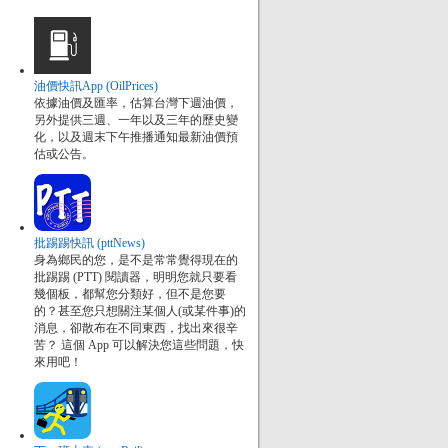
油價快訊App (OilPrices)
依據油價及匯率，估算台灣下週油價，
另外提供三週、一年以及三年的歷史變
化，以及週末下午推播通知最新油價預
估或公告。
批踢踢快訊 (pttNews)
身為鄉民的您，是不是常常覺得現在的
批踢踢 (PTT) 閱讀器，明明您就只要看
幾個板，都幫您分類好，但不是您要
的？甚至您只想關注某個人(或某件事)的
消息，卻散布在不同東西，找出來很辛
苦？ 這個 App 可以解決您這些問題，快
來用吧！