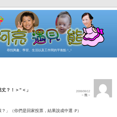
尋找興趣、學習、生活以及工作間的平衡點 ^_^
姑丈？！＞”＜」
2006/06/12
~ 熊 ~
？」（你們是回家投票，結果說成中選 :P）