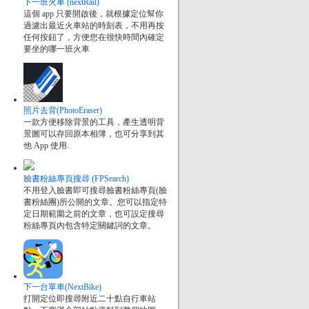
下一班火車 (nextRail)
這個 app 只要開啟後，就根據定位幫你
過濾出最近火車站的時刻表，不用再按
任何按鈕了，方便您在很快時間內確定
要坐的哪一班火車
照片去背(PhotoEraser)
一款方便移除背景的工具，產生透明背
景圖可以存回原本相簿，也可分享到其
他 App 使用.
臉書粉絲專頁搜尋 (FPSearch)
不用登入臉書即可搜尋臉書粉絲專頁(臉
書粉絲團)所公開的文章。您可以指定特
定日期範圍之前的文章，也可設定搜尋
粉絲專頁內包含特定關鍵詞的文章。
下一台單車(NextBike)
打開定位即搜尋附近二十點自行車站