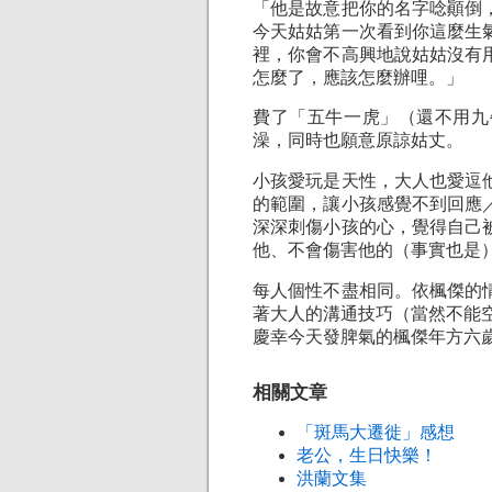
「他是故意把你的名字唸顚倒
今天姑姑第一次看到你這麼生
裡，你會不高興地說姑姑沒有
怎麼了，應該怎麼辦哩。」
費了「五牛一虎」（還不用九
澡，同時也願意原諒姑丈。
小孩愛玩是天性，大人也愛逗
的範圍，讓小孩感覺不到回應
深深刺傷小孩的心，覺得自己
他、不會傷害他的（事實也是
每人個性不盡相同。依楓傑的
著大人的溝通技巧（當然不能
慶幸今天發脾氣的楓傑年方六
相關文章
「斑馬大遷徙」感想
老公，生日快樂！
洪蘭文集