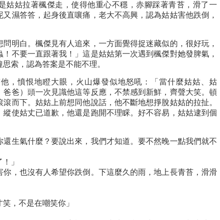
是姑姑拉著楓傑走，使得他重心不穩，赤腳踩著青苔，滑了一
泥又濕答答，起身後直嚷痛，老大不高興，認為姑姑害他跌倒，
想問明白。楓傑見有人追來，一方面覺得捉迷藏似的，很好玩，
蟲！不要一直跟著我！」這是姑姑第一次遇到楓傑對她發脾氣，
鐘思索，認為答案是不能不理。
笑他，憤恨地瞪大眼，火山爆發似地怒吼：「當什麼姑姑、姑
、爸爸）頭一次見識他這等反應，不禁感到新鮮，齊聲大笑。頓
滾滾而下。姑姑上前想同他說話，他不斷地想掙脫姑姑的拉扯。
。縱使姑丈已道歉，他還是跑開不理睬。好不容易，姑姑逮到個
你還生氣什麼？要說出來，我們才知道。要不然晚一點我們就不
了！」
害你，也沒有人希望你跌倒。下這麼久的雨，地上長青苔，滑滑
才笑，不是在嘲笑你」