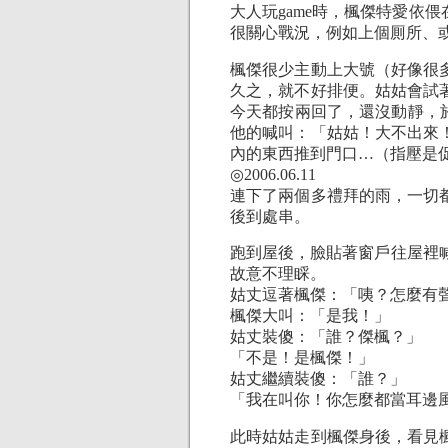
大人玩game時，楓傑特愛依
很關心戰況，例如上個厠所、
楓傑很少主動上大號（好像很
久之，就不好排便。姑姑會試
今天都按兩回了，還沒動靜，
他的喊叫：「姑姑！大不出來
內的東西推到門口…（指壓是
◎2006.06.11
連下了兩個多禮拜的雨，一切
後到處串。
跑到屋後，臉貼著窗戶往屋裡喊
故意不理睬。
姑丈逗著楓傑：「咦？怎麼有
楓傑大叫：「是我！」
姑丈裝傻：「誰？傑楓？」
「不是！是楓傑！」
姑丈繼續裝傻：「誰？」
「我在叫你！你怎麼都當耳邊
此時姑姑走到楓傑身後，看見