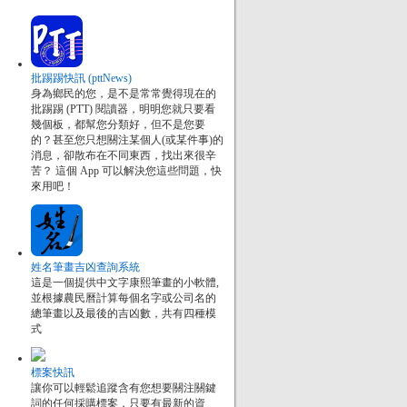
批踢踢快訊 (pttNews)
身為鄉民的您，是不是常常覺得現在的
批踢踢 (PTT) 閱讀器，明明您就只要看
幾個板，都幫您分類好，但不是您要
的？甚至您只想關注某個人(或某件事)的
消息，卻散布在不同東西，找出來很辛
苦？ 這個 App 可以解決您這些問題，快
來用吧！
姓名筆畫吉凶查詢系統
這是一個提供中文字康熙筆畫的小軟體,
並根據農民曆計算每個名字或公司名的
總筆畫以及最後的吉凶數，共有四種模
式
標案快訊
讓你可以輕鬆追蹤含有您想要關注關鍵
詞的任何採購標案，只要有最新的資