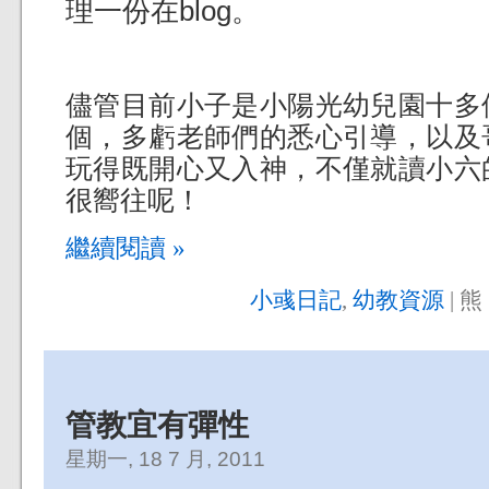
理一份在blog。
儘管目前小子是小陽光幼兒園十多
個，多虧老師們的悉心引導，以及
玩得既開心又入神，不僅就讀小六
很嚮往呢！
繼續閱讀 »
小彧日記
,
幼教資源
| 熊 
管教宜有彈性
星期一, 18 7 月, 2011