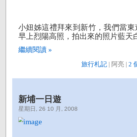
小妞姊這禮拜來到新竹，我們當東
早上烈陽高照，拍出來的照片藍天
繼續閱讀 »
旅行札記
| 阿亮 |
2 
新埔一日遊
星期日, 26 10 月, 2008