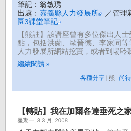
筆記：翁敏琇
出處：
嘉義縣人力發展所
／管理
園3課堂筆記
【熊註】該講座曾有多位傑出人士
點，包括洪蘭、歐晉德、李家同等
人力發展所網站挖寶，或者到場聆
繼續閱讀 »
各種分享
| 熊 |
尚待
【轉貼】我在加爾各達垂死之
星期一, 3 3 月, 2008