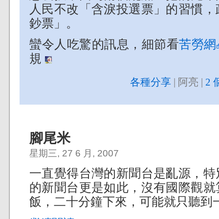
人民不改「含淚投選票」的習慣，
鈔票」。
蠻令人吃驚的訊息，細節看
苦勞網
規
各種分享
| 阿亮 |
2 
腳尾米
星期三, 27 6 月, 2007
一直覺得台灣的新聞台是亂源，特
的新聞台更是如此，沒有國際觀就
飯，二十分鐘下來，可能就只聽到