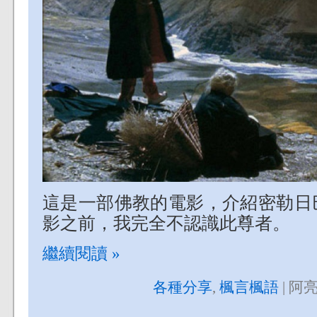
這是一部佛教的電影，介紹密勒日
影之前，我完全不認識此尊者。
繼續閱讀 »
各種分享
,
楓言楓語
| 阿亮