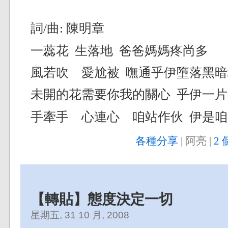
詞/曲: 陳明章
一蕊花 生落地 爸爸媽媽疼尚多
風若吹 愛尬被 嘸通乎伊墮落黑暗
未開的花需要你我的關心 乎伊一
手牽手 心連心 咱站作伙 伊是
各種分享
| 阿亮 |
2 
【轉貼】態度決定一切
星期五, 31 10 月, 2008