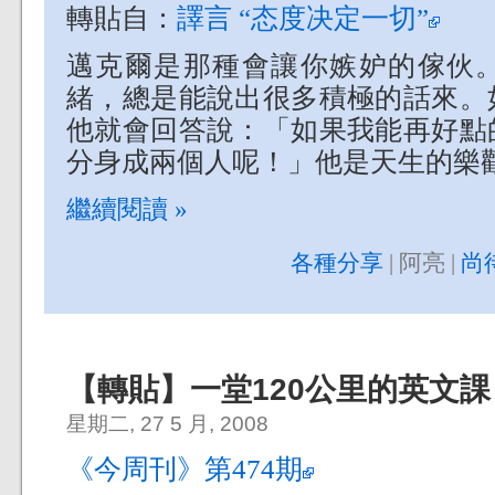
轉貼自：
譯言 “态度决定一切”
譯者
邁克爾是那種會讓你嫉妒的傢伙
緒，總是能說出很多積極的話來。
他就會回答說：「如果我能再好點
分身成兩個人呢！」他是天生的樂
繼續閱讀 »
各種分享
| 阿亮 |
尚
【轉貼】一堂120公里的英文課
星期二, 27 5 月, 2008
《今周刊》第474期